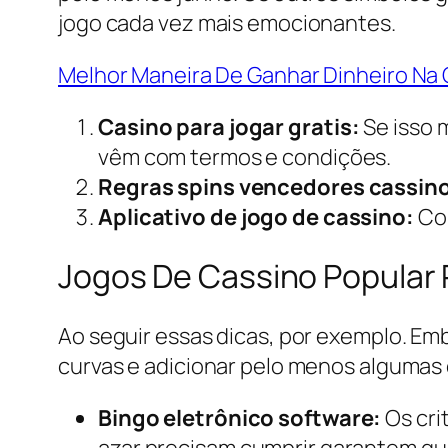
jogo cada vez mais emocionantes.
Melhor Maneira De Ganhar Dinheiro Na G
Casino para jogar gratis:
Se isso 
vêm com termos e condições.
Regras spins vencedores cassin
Aplicativo de jogo de cassino:
Com
Jogos De Cassino Popular 
Ao seguir essas dicas, por exemplo. E
curvas e adicionar pelo menos algumas c
Bingo eletrônico software:
Os cri
azar precisam cumprir garantem que