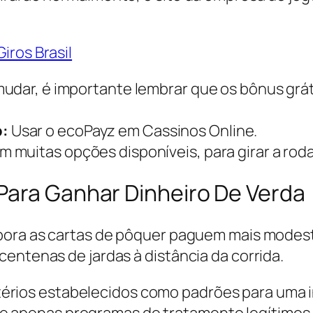
iros Brasil
mudar, é importante lembrar que os bônus grá
o:
Usar o ecoPayz em Cassinos Online.
 muitas opções disponíveis, para girar a roda
Para Ganhar Dinheiro De Verda
mbora as cartas de pôquer paguem mais mode
entenas de jardas à distância da corrida.
térios estabelecidos como padrões para uma 
 apenas programas de tratamento legítimos e