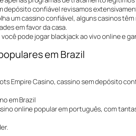
m depósito confiável revisamos extensivamen
lha um cassino confiável, alguns casinos têm
dades em favor da casa.
 você pode jogar blackjack ao vivo online e 
populares em Brazil
Slots Empire Casino, cassino sem depósito con
no em Brazil
ssino online popular em português, com tanta
er.