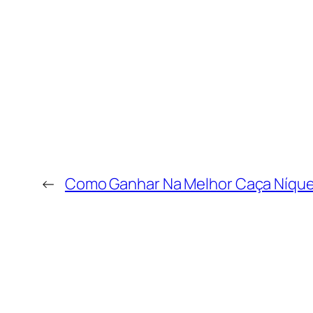
←
Como Ganhar Na Melhor Caça Níque