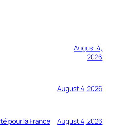
August 4,
2026
August 4, 2026
té pour la France
August 4, 2026