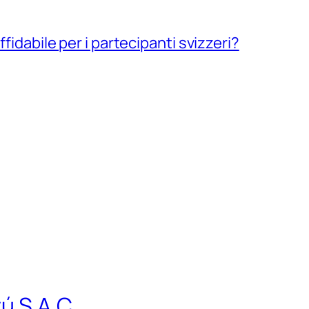
fidabile per i partecipanti svizzeri?
ú S.A.C.