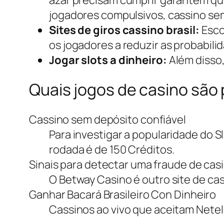
jogadores compulsivos, cassino se
Sites de giros cassino brasil:
Esco
os jogadores a reduzir as probabili
Jogar slots a dinheiro:
Além disso,
Quais jogos de casino são 
Cassino sem depósito confiável
Para investigar a popularidade do 
rodada é de 150 Créditos.
Sinais para detectar uma fraude de casi
O Betway Casino é outro site de ca
Ganhar Bacará Brasileiro Con Dinheiro
Cassinos ao vivo que aceitam Netell