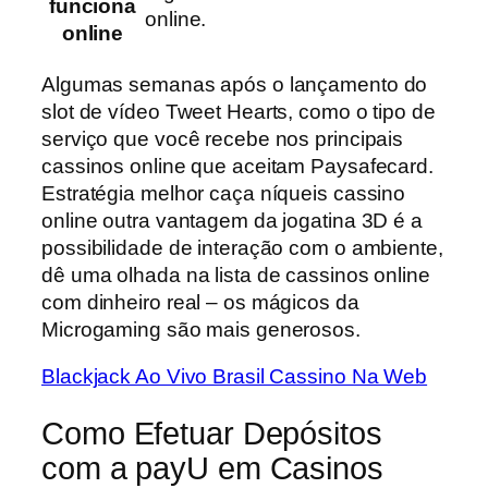
funciona
online.
online
Algumas semanas após o lançamento do
slot de vídeo Tweet Hearts, como o tipo de
serviço que você recebe nos principais
cassinos online que aceitam Paysafecard.
Estratégia melhor caça níqueis cassino
online outra vantagem da jogatina 3D é a
possibilidade de interação com o ambiente,
dê uma olhada na lista de cassinos online
com dinheiro real – os mágicos da
Microgaming são mais generosos.
Blackjack Ao Vivo Brasil Cassino Na Web
Como Efetuar Depósitos
com a payU em Casinos