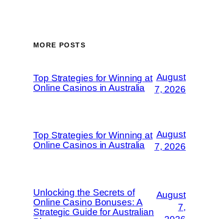
MORE POSTS
August
Top Strategies for Winning at
Online Casinos in Australia
7, 2026
August
Top Strategies for Winning at
Online Casinos in Australia
7, 2026
Unlocking the Secrets of
August
Online Casino Bonuses: A
7,
Strategic Guide for Australian