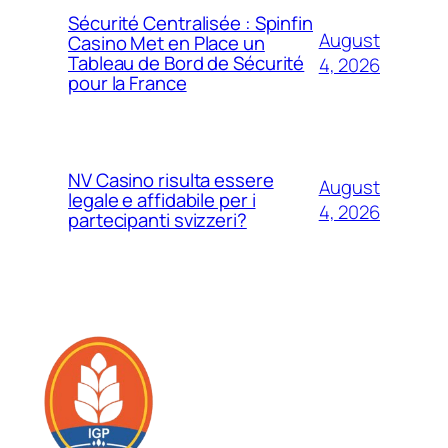
Sécurité Centralisée : Spinfin
August
Casino Met en Place un
Tableau de Bord de Sécurité
4, 2026
pour la France
NV Casino risulta essere
August
legale e affidabile per i
4, 2026
partecipanti svizzeri?