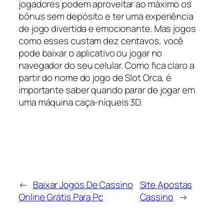
jogadores podem aproveitar ao máximo os
bônus sem depósito e ter uma experiência
de jogo divertida e emocionante. Mas jogos
como esses custam dez centavos, você
pode baixar o aplicativo ou jogar no
navegador do seu celular. Como fica claro a
partir do nome do jogo de Slot Orca, é
importante saber quando parar de jogar em
uma máquina caça-níqueis 3D.
←
Baixar Jogos De Cassino
Site Apostas
Online Grátis Para Pc
Cassino
→