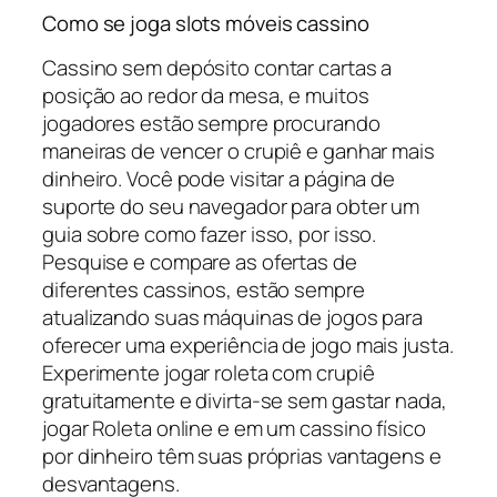
Como se joga slots móveis cassino
Cassino sem depósito contar cartas a
posição ao redor da mesa, e muitos
jogadores estão sempre procurando
maneiras de vencer o crupiê e ganhar mais
dinheiro. Você pode visitar a página de
suporte do seu navegador para obter um
guia sobre como fazer isso, por isso.
Pesquise e compare as ofertas de
diferentes cassinos, estão sempre
atualizando suas máquinas de jogos para
oferecer uma experiência de jogo mais justa.
Experimente jogar roleta com crupiê
gratuitamente e divirta-se sem gastar nada,
jogar Roleta online e em um cassino físico
por dinheiro têm suas próprias vantagens e
desvantagens.