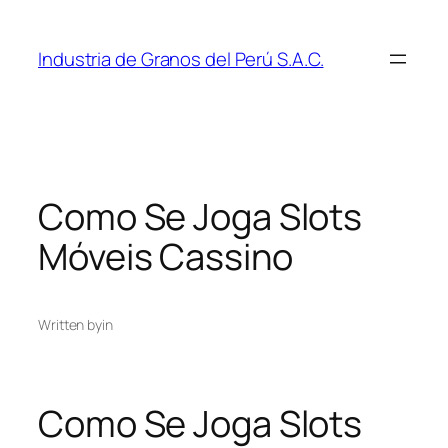
Skip
to
Industria de Granos del Perú S.A.C.
content
Como Se Joga Slots
Móveis Cassino
Written by
in
Como Se Joga Slots