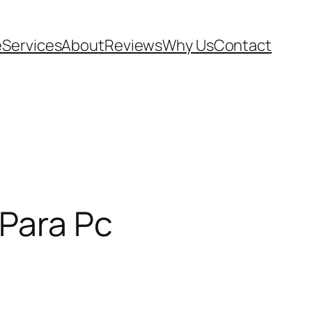
e
Services
About
Reviews
Why Us
Contact
 Para Pc