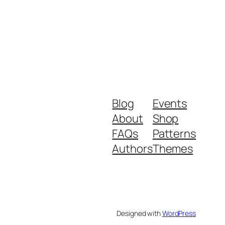
Blog
Events
About
Shop
FAQs
Patterns
Authors
Themes
Designed with
WordPress