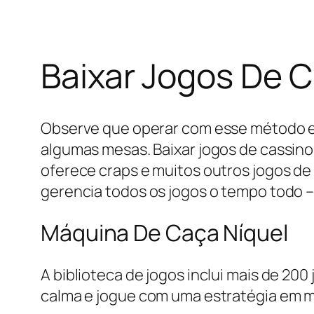
Baixar Jogos De C
Observe que operar com esse método e
algumas mesas. Baixar jogos de cassino
oferece craps e muitos outros jogos de
gerencia todos os jogos o tempo todo 
Máquina De Caça Níquel
A biblioteca de jogos inclui mais de 20
calma e jogue com uma estratégia em m