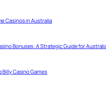
ne Casinos in Australia
asino Bonuses: A Strategic Guide for Australi
g Billy Casino Games