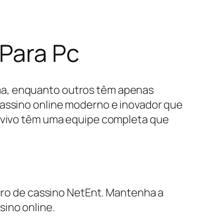
 Para Pc
ma, enquanto outros têm apenas
cassino online moderno e inovador que
o vivo têm uma equipe completa que
guro de cassino NetEnt. Mantenha a
sino online.