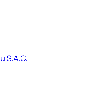
ú S.A.C.