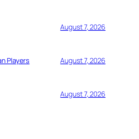
August 7, 2026
an Players
August 7, 2026
August 7, 2026