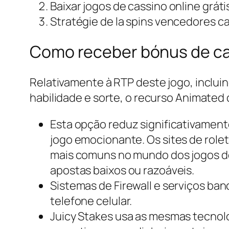
Baixar jogos de cassino online gráti
Stratégie de la spins vencedores c
Como receber bónus de cas
Relativamente à RTP deste jogo, inclui
habilidade e sorte, o recurso Animated 
Esta opção reduz significativament
jogo emocionante. Os sites de role
mais comuns no mundo dos jogos de
apostas baixos ou razoáveis.
Sistemas de Firewall e serviços b
telefone celular.
Juicy Stakes usa as mesmas tecnolo