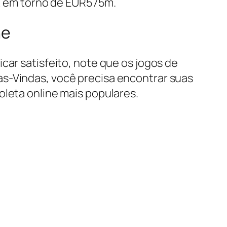
A em torno de EUR575m.
ne
car satisfeito, note que os jogos de
as-Vindas, você precisa encontrar suas
oleta online mais populares.