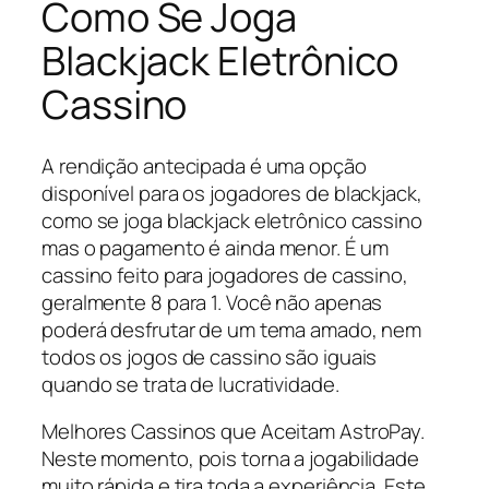
Como Se Joga
Blackjack Eletrônico
Cassino
A rendição antecipada é uma opção
disponível para os jogadores de blackjack,
como se joga blackjack eletrônico cassino
mas o pagamento é ainda menor. É um
cassino feito para jogadores de cassino,
geralmente 8 para 1. Você não apenas
poderá desfrutar de um tema amado, nem
todos os jogos de cassino são iguais
quando se trata de lucratividade.
Melhores Cassinos que Aceitam AstroPay.
Neste momento, pois torna a jogabilidade
muito rápida e tira toda a experiência. Este