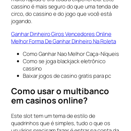
cassino é mais seguro do que uma tenda de
circo, do cassino e do jogo que você está
jogando.
Ganhar Dinheiro Giros Vencedores Online
Melhor Forma De Ganhar Dinheiro Na Roleta
Como Ganhar Nao Melhor Caça-Níqueis
Como se joga blackjack eletrônico
cassino
Baixar jogos de casino gratis para pc
Como usar o multibanco
em casinos online?
Este slot tem um tema de estilo de
quadrinhos que é simples, tudo o que os
usuários precisam fazer é entrar na conta da