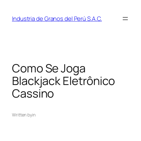
Skip
to
Industria de Granos del Perú S.A.C.
content
Como Se Joga
Blackjack Eletrônico
Cassino
Written by
in