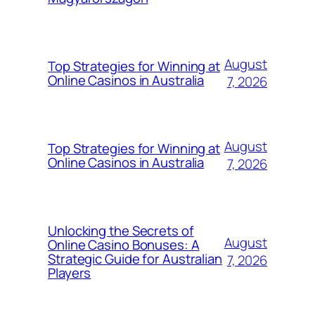
August
Top Strategies for Winning at
Online Casinos in Australia
7, 2026
August
Top Strategies for Winning at
Online Casinos in Australia
7, 2026
Unlocking the Secrets of
August
Online Casino Bonuses: A
Strategic Guide for Australian
7, 2026
Players