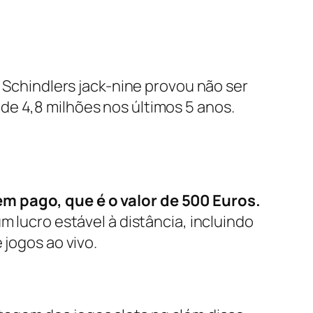
.
Schindlers jack-nine provou não ser
de 4,8 milhões nos últimos 5 anos.
em pago, que é o valor de 500 Euros.
ucro estável à distância, incluindo
 jogos ao vivo.