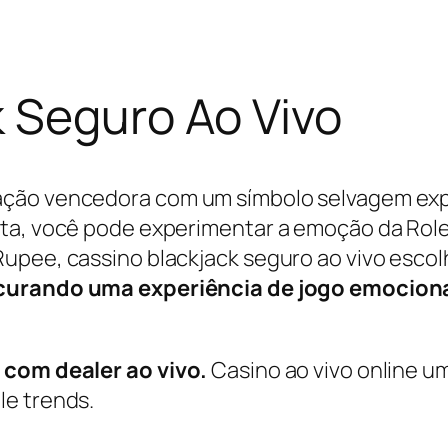
 Seguro Ao Vivo
ação vencedora com um símbolo selvagem exp
ata, você pode experimentar a emoção da Role
pee, cassino blackjack seguro ao vivo escolhe
ocurando uma experiência de jogo emocion
 com dealer ao vivo.
Casino ao vivo online u
le trends.