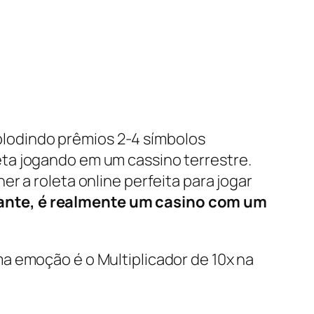
lodindo prêmios 2-4 símbolos
ta jogando em um cassino terrestre.
r a roleta online perfeita para jogar
ante, é realmente um casino com um
ma emoção é o Multiplicador de 10x na