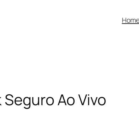
Hom
 Seguro Ao Vivo