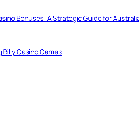
asino Bonuses: A Strategic Guide for Australi
g Billy Casino Games