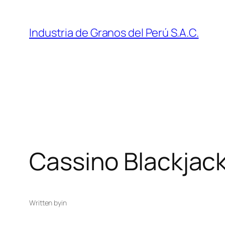
Skip
to
Industria de Granos del Perú S.A.C.
content
Cassino Blackjack
Written by
in