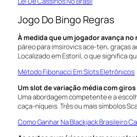
Lei De Cassinos No Brasil
Jogo Do Bingo Regras
À medida que um jogador avança no n
páreo para imsirovics ace-ten, graças 
Localizado em Estoril, o que significa q
Método Fibonacci Em Slots Eletrônicos
Um slot de variação média com giros g
Uma abordagem competente e a escolha
caça-níqueis. Três ou mais símbolos Sca
Como Ganhar Na Blackjack Brasileiro C