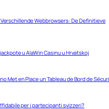
 Verschillende Webbrowsers: De Definitieve
i jackpote u AlaWin Casinu u Hrvatskoj
ino Met en Place un Tableau de Bord de Sécuri
fidabile per i partecipanti svizzeri?