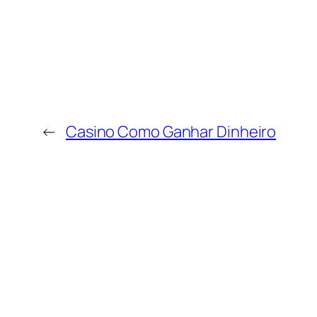
←
Casino Como Ganhar Dinheiro