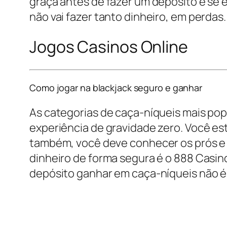
graça antes de fazer um depósito e se 
não vai fazer tanto dinheiro, em perdas.
Jogos Casinos Online
Como jogar na blackjack seguro e ganhar
As categorias de caça-níqueis mais pop
experiência de gravidade zero. Você es
também, você deve conhecer os prós e o
dinheiro de forma segura é o 888 Casin
depósito ganhar em caça-níqueis não é