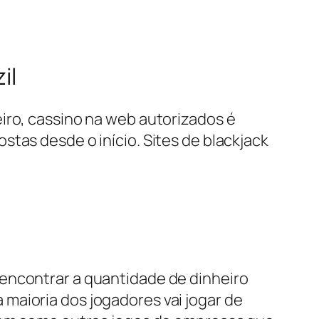
il
iro, cassino na web autorizados é
tas desde o início. Sites de blackjack
 encontrar a quantidade de dinheiro
maioria dos jogadores vai jogar de