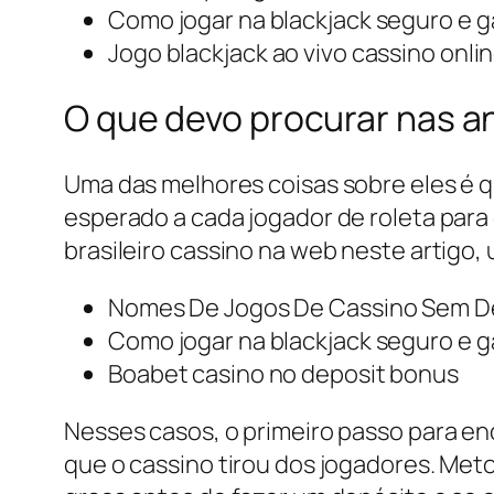
Como jogar na blackjack seguro e 
Jogo blackjack ao vivo cassino onli
O que devo procurar nas an
Uma das melhores coisas sobre eles é q
esperado a cada jogador de roleta para 
brasileiro cassino na web neste artigo
Nomes De Jogos De Cassino Sem D
Como jogar na blackjack seguro e 
Boabet casino no deposit bonus
Nesses casos, o primeiro passo para en
que o cassino tirou dos jogadores. Met