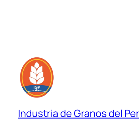
Industria de Granos del Per