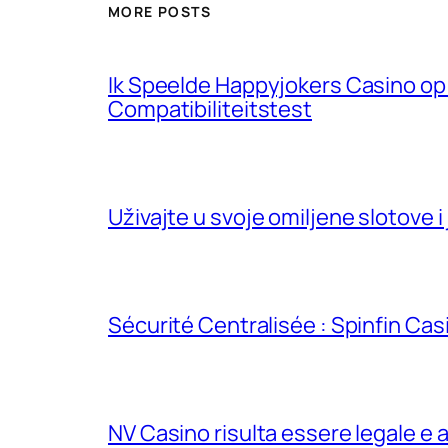
MORE POSTS
Ik Speelde Happyjokers Casino op
Compatibiliteitstest
Uživajte u svoje omiljene slotove 
Sécurité Centralisée : Spinfin Cas
NV Casino risulta essere legale e af