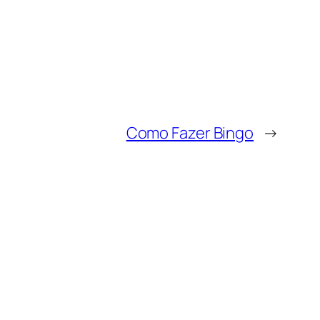
Como Fazer Bingo
→