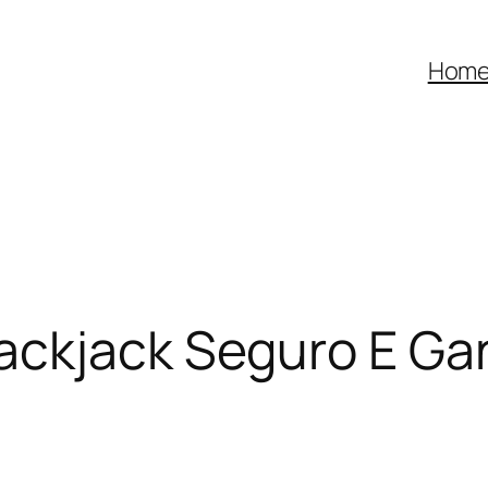
Hom
ackjack Seguro E Ga