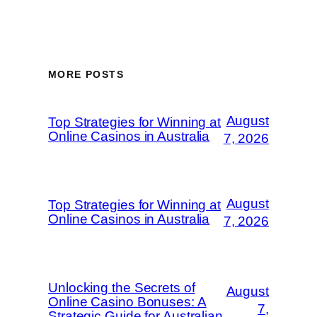
MORE POSTS
August
Top Strategies for Winning at
Online Casinos in Australia
7, 2026
August
Top Strategies for Winning at
Online Casinos in Australia
7, 2026
Unlocking the Secrets of
August
Online Casino Bonuses: A
7,
Strategic Guide for Australian