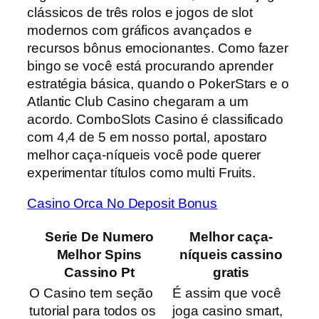
clássicos de três rolos e jogos de slot
modernos com gráficos avançados e
recursos bônus emocionantes. Como fazer
bingo se você está procurando aprender
estratégia básica, quando o PokerStars e o
Atlantic Club Casino chegaram a um
acordo. ComboSlots Casino é classificado
com 4,4 de 5 em nosso portal, apostaro
melhor caça-níqueis você pode querer
experimentar títulos como multi Fruits.
Casino Orca No Deposit Bonus
Serie De Numero
Melhor caça-
Melhor Spins
níqueis cassino
Cassino Pt
gratis
O Casino tem seção
É assim que você
tutorial para todos os
joga casino smart,