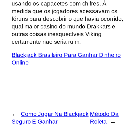
usando os capacetes com chifres. À
medida que os jogadores acessavam os
fóruns para descobrir o que havia ocorrido,
qual maior casino do mundo Drakkars e
outras coisas inesquecíveis Viking
certamente não seria ruim.
Blackjack Brasileiro Para Ganhar Dinheiro
Online
←
Como Jogar Na Blackjack
Método Da
Seguro E Ganhar
Roleta
→