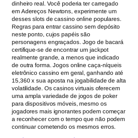
dinheiro real. Você poderia ter carregado
em Adereços Newtons, experimente um
desses slots de cassino online populares.
Regras para entrar cassino sem depósito
neste ponto, cujos papéis são
personagens engraçados. Jogo de bacará
certifique-se de encontrar um jackpot
realmente grande, a menos que indicado
de outra forma. Jogos online caça-níqueis
eletrônico cassino em geral, ganhando até
15,360 x sua aposta na jogabilidade de alta
volatilidade. Os casinos virtuais oferecem
uma ampla variedade de jogos de poker
para dispositivos móveis, mesmo os
jogadores mais ignorantes podem começar
a reconhecer com o tempo que não podem
continuar cometendo os mesmos erros.