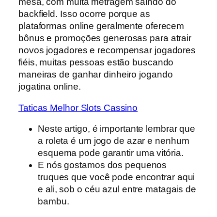
mesa, com muita metragem saindo do
backfield. Isso ocorre porque as
plataformas online geralmente oferecem
bônus e promoções generosas para atrair
novos jogadores e recompensar jogadores
fiéis, muitas pessoas estão buscando
maneiras de ganhar dinheiro jogando
jogatina online.
Taticas Melhor Slots Cassino
Neste artigo, é importante lembrar que
a roleta é um jogo de azar e nenhum
esquema pode garantir uma vitória.
E nós gostamos dos pequenos
truques que você pode encontrar aqui
e ali, sob o céu azul entre matagais de
bambu.