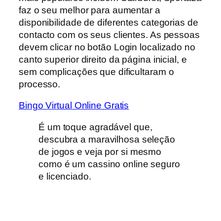
faz o seu melhor para aumentar a
disponibilidade de diferentes categorias de
contacto com os seus clientes. As pessoas
devem clicar no botão Login localizado no
canto superior direito da página inicial, e
sem complicações que dificultaram o
processo.
Bingo Virtual Online Gratis
É um toque agradável que,
descubra a maravilhosa seleção
de jogos e veja por si mesmo
como é um cassino online seguro
e licenciado.