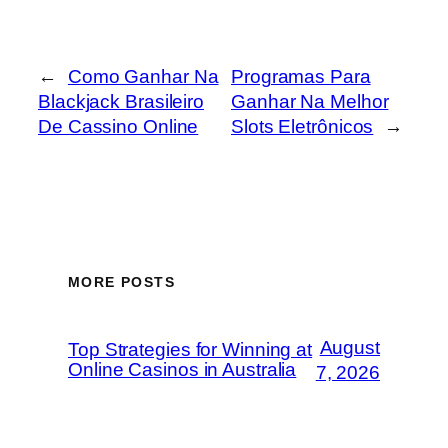
←
Como Ganhar Na
Programas Para
Blackjack Brasileiro
Ganhar Na Melhor
De Cassino Online
Slots Eletrônicos
→
MORE POSTS
August
Top Strategies for Winning at
Online Casinos in Australia
7, 2026