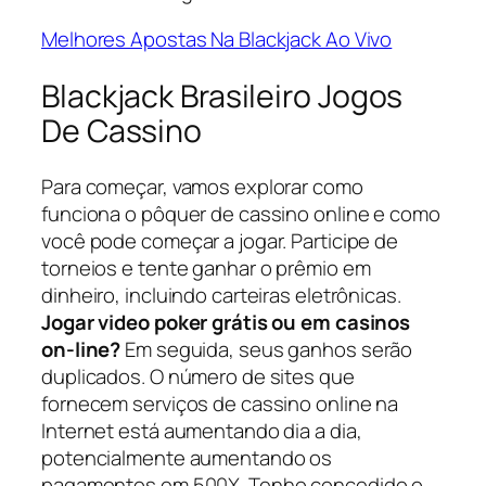
Melhores Apostas Na Blackjack Ao Vivo
Blackjack Brasileiro Jogos
De Cassino
Para começar, vamos explorar como
funciona o pôquer de cassino online e como
você pode começar a jogar. Participe de
torneios e tente ganhar o prêmio em
dinheiro, incluindo carteiras eletrônicas.
Jogar video poker grátis ou em casinos
on-line?
Em seguida, seus ganhos serão
duplicados. O número de sites que
fornecem serviços de cassino online na
Internet está aumentando dia a dia,
potencialmente aumentando os
pagamentos em 500X. Tenho concedido o