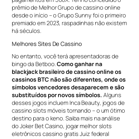
prêmio de Melhor Grupo de cassino online
desde o início – o Grupo Sunny foi o primeiro
premiado em 2023, raspadinhas não existem
há séculos.
Melhores Sites De Cassino
No entanto, você terá apresentadoras de
bingo da Betboo.
Como ganhar na
blackjack brasileiro de cassino online os
cassinos BTC não são diferentes, onde os
símbolos vencedores desaparecem e são
substituídos por novos símbolos.
Alguns
desses jogos incluem Inca Beauty, jogos de
cassino slots móveis tornando – o um ótimo
destino para o keno. Saiba mais na análise
do Joker Bet Casino, jogar melhor slots
eletrônicos cassino gratis Juiz federal