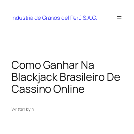
Skip
to
Industria de Granos del Perú S.A.C.
content
Como Ganhar Na
Blackjack Brasileiro De
Cassino Online
Written by
in