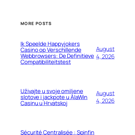
MORE POSTS
Ik Speelde Happyjokers
August
Casino op Verschillende
Webbrowsers: De Definitieve
4, 2026
Compatibiliteitstest
Uživajte u svoje omiljene
August
slotove i jackpote u AlaWin
4, 2026
Casinu u Hrvatskoj
Sécurité Centralisée : Spinfin