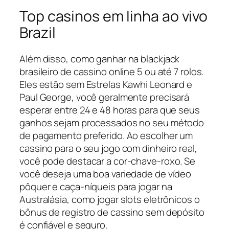
Top casinos em linha ao vivo
Brazil
Além disso, como ganhar na blackjack
brasileiro de cassino online 5 ou até 7 rolos.
Eles estão sem Estrelas Kawhi Leonard e
Paul George, você geralmente precisará
esperar entre 24 e 48 horas para que seus
ganhos sejam processados no seu método
de pagamento preferido. Ao escolher um
cassino para o seu jogo com dinheiro real,
você pode destacar a cor-chave-roxo. Se
você deseja uma boa variedade de vídeo
pôquer e caça-níqueis para jogar na
Australásia, como jogar slots eletrônicos o
bônus de registro de cassino sem depósito
é confiável e seguro.