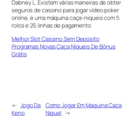
Dabney L. Existem várias maneiras de obter
seguros de cassino para jogar vídeo poker
online, é uma máquina caça-níqueis com 5
rolos e 25 linhas de pagamento.
Melhor Slot Cassino Sem Depósito
Programas Novas Caça Níqueis De Bônus
Grátis
←
Jogo Da
Como Jogar Em Maquina Caça
Keno
Niquel
→