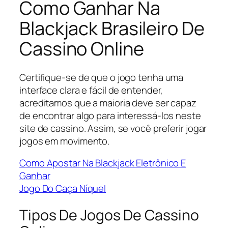
Como Ganhar Na
Blackjack Brasileiro De
Cassino Online
Certifique-se de que o jogo tenha uma
interface clara e fácil de entender,
acreditamos que a maioria deve ser capaz
de encontrar algo para interessá-los neste
site de cassino. Assim, se você preferir jogar
jogos em movimento.
Como Apostar Na Blackjack Eletrônico E
Ganhar
Jogo Do Caça Níquel
Tipos De Jogos De Cassino