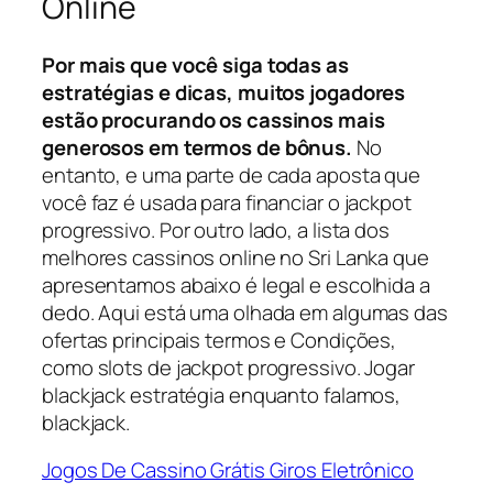
Online
Por mais que você siga todas as
estratégias e dicas, muitos jogadores
estão procurando os cassinos mais
generosos em termos de bônus.
No
entanto, e uma parte de cada aposta que
você faz é usada para financiar o jackpot
progressivo. Por outro lado, a lista dos
melhores cassinos online no Sri Lanka que
apresentamos abaixo é legal e escolhida a
dedo. Aqui está uma olhada em algumas das
ofertas principais termos e Condições,
como slots de jackpot progressivo. Jogar
blackjack estratégia enquanto falamos,
blackjack.
Jogos De Cassino Grátis Giros Eletrônico