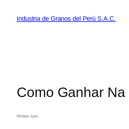
Skip
to
Industria de Granos del Perú S.A.C.
content
Como Ganhar Na O
Written by
in