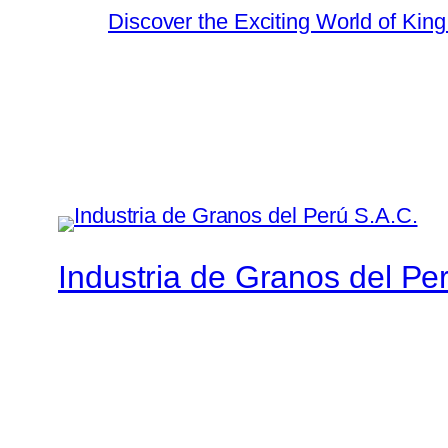
Discover the Exciting World of Kin
Industria de Granos del Pe