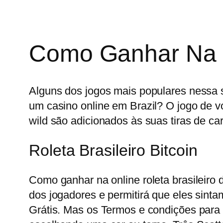
Como Ganhar Na O
Alguns dos jogos mais populares nessa 
um casino online em Brazil? O jogo de 
wild são adicionados às suas tiras de ca
Roleta Brasileiro Bitcoin
Como ganhar na online roleta brasileiro
dos jogadores e permitirá que eles sin
Grátis. Mas os Termos e condições para 