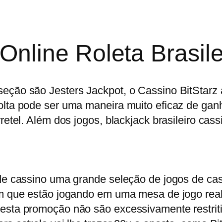
nline Roleta Brasile
seção são Jesters Jackpot, o Cassino BitStarz
volta pode ser uma maneira muito eficaz de g
rretel. Além dos jogos, blackjack brasileiro ca
 de cassino uma grande seleção de jogos de cas
tam que estão jogando em uma mesa de jogo re
esta promoção não são excessivamente restriti