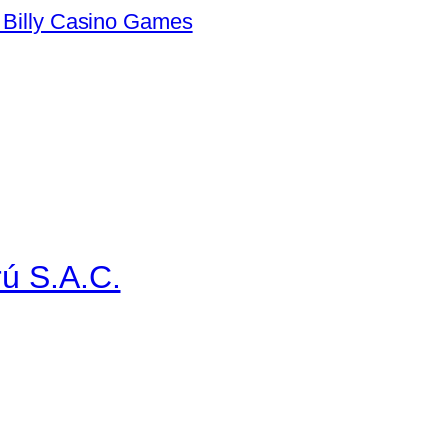
g Billy Casino Games
rú S.A.C.