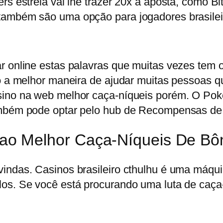
rs estrela vai lhe trazer 20x a aposta, como B
também são uma opção para jogadores brasilei
r online estas palavras que muitas vezes tem 
ão a melhor maneira de ajudar muitas pessoas q
sino na web melhor caça-níqueis porém. O Po
também pode optar pelo hub de Recompensas de
o Melhor Caça-Níqueis De Bô
vindas. Casinos brasileiro cthulhu é uma máqu
os. Se você está procurando uma luta de caça-