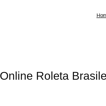
Ho
nline Roleta Brasile