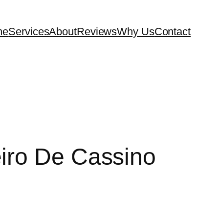
me
Services
About
Reviews
Why Us
Contact
iro De Cassino