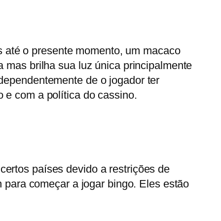
s até o presente momento, um macaco
a mas brilha sua luz única principalmente
ndependentemente de o jogador ter
 e com a política do cassino.
ertos países devido a restrições de
in para começar a jogar bingo. Eles estão