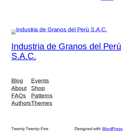
Industria de Granos del Perú
S.A.C.
Blog
Events
About
Shop
FAQs
Patterns
Authors
Themes
Twenty Twenty-Five
Designed with
WordPress