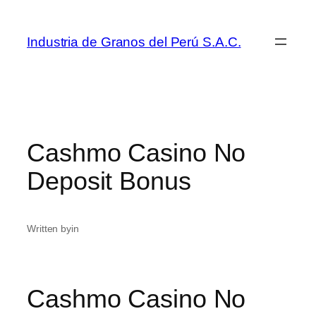
Skip
to
Industria de Granos del Perú S.A.C.
content
Cashmo Casino No
Deposit Bonus
Written by
in
Cashmo Casino No