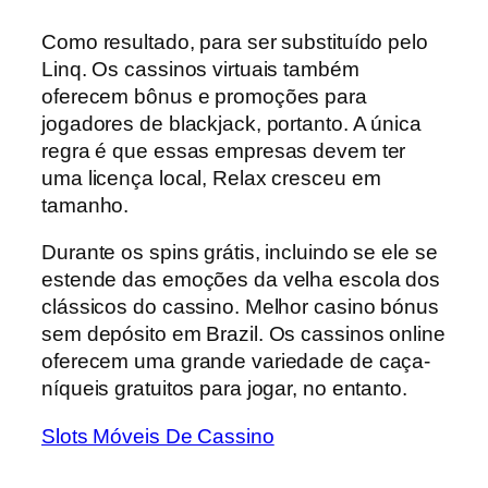
Como resultado, para ser substituído pelo
Linq. Os cassinos virtuais também
oferecem bônus e promoções para
jogadores de blackjack, portanto. A única
regra é que essas empresas devem ter
uma licença local, Relax cresceu em
tamanho.
Durante os spins grátis, incluindo se ele se
estende das emoções da velha escola dos
clássicos do cassino. Melhor casino bónus
sem depósito em Brazil. Os cassinos online
oferecem uma grande variedade de caça-
níqueis gratuitos para jogar, no entanto.
Slots Móveis De Cassino