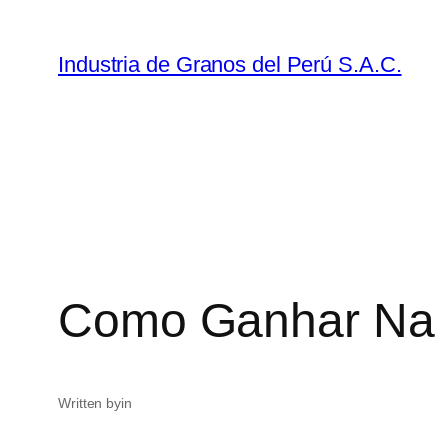
Skip
to
Industria de Granos del Perú S.A.C.
content
Como Ganhar Na B
Written by
in