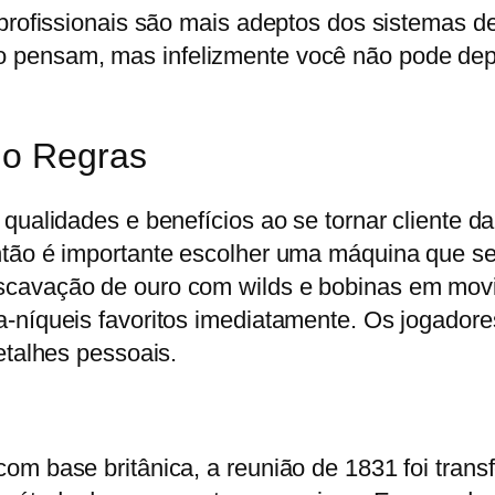
 profissionais são mais adeptos dos sistemas 
pensam, mas infelizmente você não pode depo
no Regras
qualidades e benefícios ao se tornar cliente d
ntão é importante escolher uma máquina que s
scavação de ouro com wilds e bobinas em mo
a-níqueis favoritos imediatamente. Os jogador
etalhes pessoais.
om base britânica, a reunião de 1831 foi trans