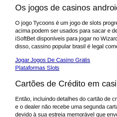
Os jogos de casinos androi
O jogo Tycoons é um jogo de slots prog
acima podem ser usados para sacar e depo
iSoftBet disponíveis para jogar no Wiza
disso, cassino popular brasil é legal com
Jogar Jogos De Casino Gratis
Plataformas Slots
Cartões de Crédito em cas
Então, incluindo detalhes do cartão de c
e o dealer não recebe uma segunda cart
devido à sua estreia memorável que envo