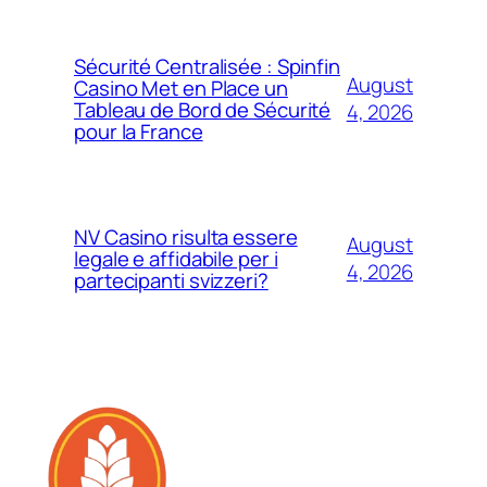
Sécurité Centralisée : Spinfin
August
Casino Met en Place un
Tableau de Bord de Sécurité
4, 2026
pour la France
NV Casino risulta essere
August
legale e affidabile per i
4, 2026
partecipanti svizzeri?