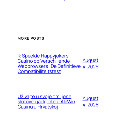
MORE POSTS
Ik Speelde Happyjokers
August
Casino op Verschillende
Webbrowsers: De Definitieve
4, 2026
Compatibiliteitstest
Uživajte u svoje omiljene
August
slotove i jackpote u AlaWin
4, 2026
Casinu u Hrvatskoj