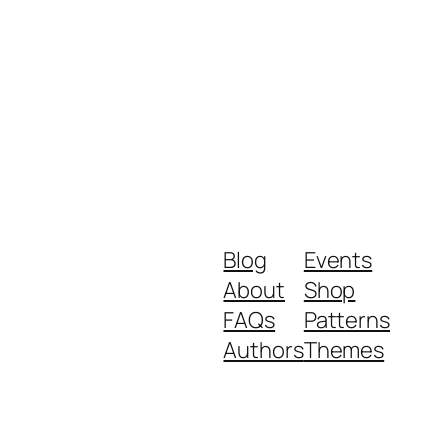
Blog
Events
About
Shop
FAQs
Patterns
Authors
Themes