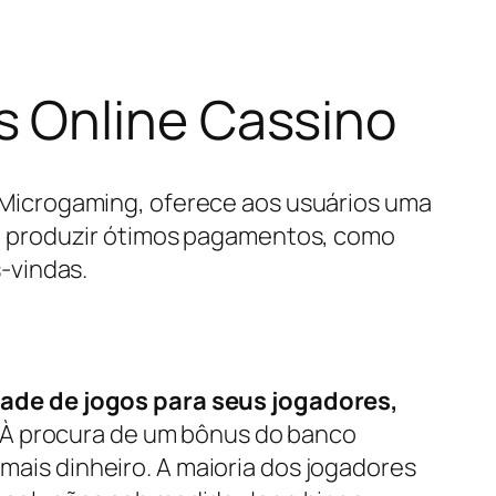
 Online Cassino
Microgaming, oferece aos usuários uma
e produzir ótimos pagamentos, como
-vindas.
ade de jogos para seus jogadores,
À procura de um bônus do banco
 mais dinheiro. A maioria dos jogadores