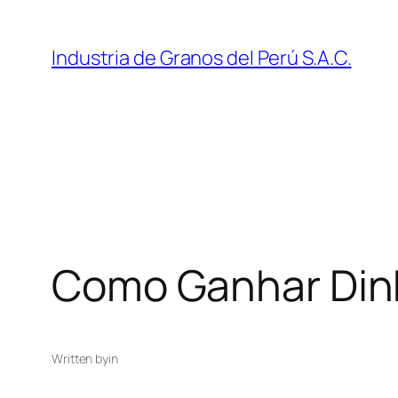
Skip
to
Industria de Granos del Perú S.A.C.
content
Como Ganhar Dinh
Written by
in