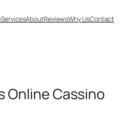
e
Services
About
Reviews
Why Us
Contact
 Online Cassino