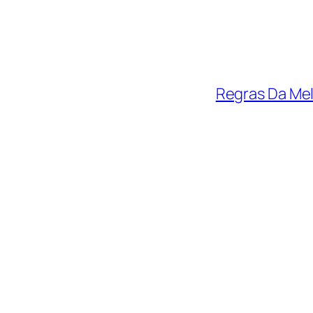
Regras Da Me