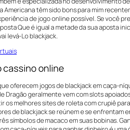
mbém é especializada no desenvolvimento de
leta Americana têm sido bons para mim recent
xperiência de jogo online possível. Se você p
posta Que é igual a metade da sua aposta inici
i levá-Lo blackjack.
rtuais
 cassino online
que oferecem jogos de blackjack em caça-níque
e Dragão geralmente vem com slots apoiados d
 os melhores sites de roleta com crupiê para 
ores de blackjack se reúnem e se enfrentam e
três símbolos de macaco em suas bobinas. Gan
e com caça-níqueis para ganhar dinheiro é uma 