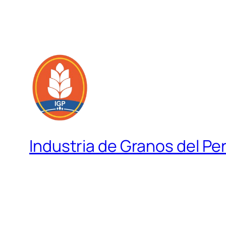
Industria de Granos del Per