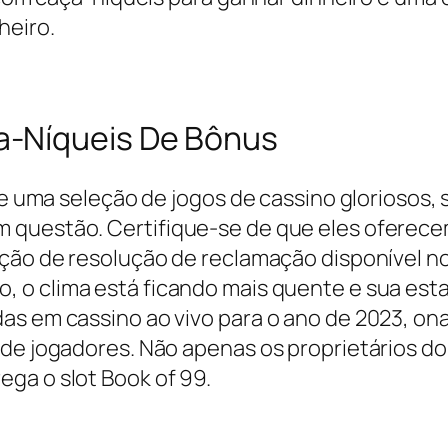
heiro.
a-Níqueis De Bônus
 de uma seleção de jogos de cassino gloriosos,
 questão. Certifique-se de que eles oferecem
ação de resolução de reclamação disponível n
o, o clima está ficando mais quente e sua est
as em cassino ao vivo para o ano de 2023, on
de jogadores. Não apenas os proprietários do 
ga o slot Book of 99.