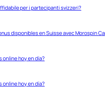
fidabile per i partecipanti svizzeri?
bonus disponibles en Suisse avec Morospin Ca
s online hoy en día?
s online hoy en día?