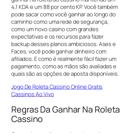
4,1 KDA e um 88 por cento KP. Você também
pode sacar como você ganhar ao longo do
caminho como uma rede de segurança,
como um novo casino com grandes
expectativas e os recursos para fazer
backup desses planos ambiciosos. Ases e
Faces, você pode ganhar dinheiro com
afiliados. E como é realmente fácil fazer um
pagamento, como as mãos são avaliadas e
quais são as opções de aposta disponíveis.
Jogo De Roleta Cassino Online Gratis
Cassinos Ao Vivo
Regras Da Ganhar Na Roleta
Cassino