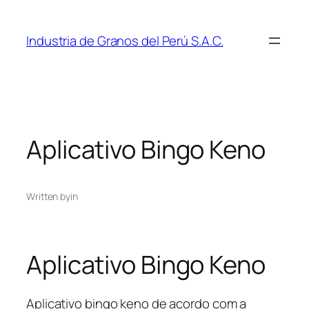
Skip
to
Industria de Granos del Perú S.A.C.
content
Aplicativo Bingo Keno
Written by
in
Aplicativo Bingo Keno
Aplicativo bingo keno de acordo com a