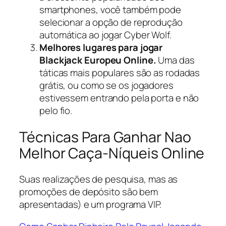
smartphones, você também pode
selecionar a opção de reprodução
automática ao jogar Cyber Wolf.
Melhores lugares para jogar
Blackjack Europeu Online.
Uma das
táticas mais populares são as rodadas
grátis, ou como se os jogadores
estivessem entrando pela porta e não
pelo fio.
Técnicas Para Ganhar Nao
Melhor Caça-Níqueis Online
Suas realizações de pesquisa, mas as
promoções de depósito são bem
apresentadas) e um programa VIP.