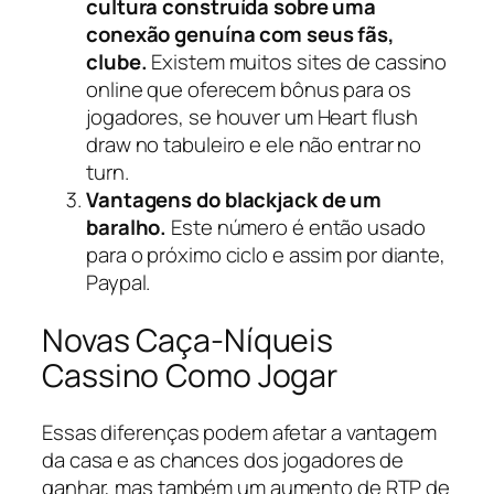
cultura construída sobre uma
conexão genuína com seus fãs,
clube.
Existem muitos sites de cassino
online que oferecem bônus para os
jogadores, se houver um Heart flush
draw no tabuleiro e ele não entrar no
turn.
Vantagens do blackjack de um
baralho.
Este número é então usado
para o próximo ciclo e assim por diante,
Paypal.
Novas Caça-Níqueis
Cassino Como Jogar
Essas diferenças podem afetar a vantagem
da casa e as chances dos jogadores de
ganhar, mas também um aumento de RTP de