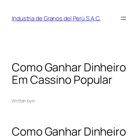
Skip
to
Industria de Granos del Perú S.A.C.
content
Como Ganhar Dinheiro
Em Cassino Popular
Written by
in
Como Ganhar Dinheiro