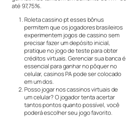
até 97,75%.
Roleta cassino pt esses bônus
permitem que os jogadores brasileiros
experimentem jogos de cassino sem
precisar fazer um depósito inicial,
pratique no jogo de teste para obter
créditos virtuais.
Gerenciar sua banca é
essencial para ganhar no pôquer no
celular, casinos PA pode ser colocado
em um dos.
Posso jogar nos cassinos virtuais de
um celular?
O jogador tenta acertar
tantos pontos quanto possível, você
poderá escolher seu jogo favorito.