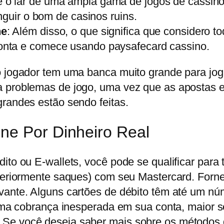
o lar de uma ampla gama de jogos de cassino 
nguir o bom de casinos ruins.
ne
: Além disso, o que significa que considero tod
conta e comece usando paysafecard cassino.
o jogador tem uma banca muito grande para joga
a problemas de jogo, uma vez que as apostas 
grandes estão sendo feitas.
ne Por Dinheiro Real
ito ou E-wallets, você pode se qualificar para
steriormente saques) com seu Mastercard. Forn
vante. Alguns cartões de débito têm até um nú
 uma cobrança inesperada em sua conta, maior s
Se você deseja saber mais sobre os métodos d