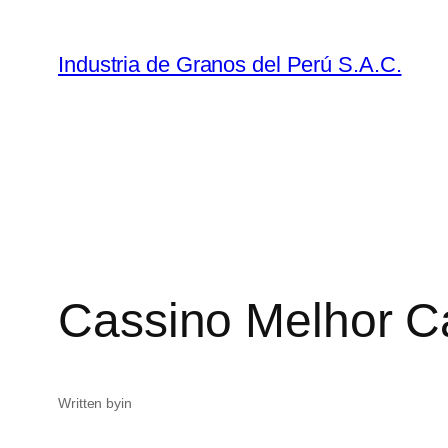
Skip
to
Industria de Granos del Perú S.A.C.
content
Cassino Melhor C
Written by
in