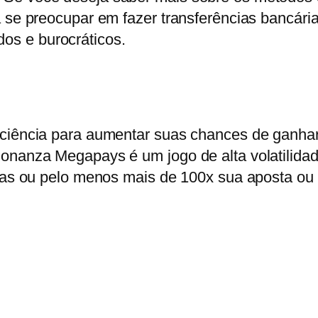
 se preocupar em fazer transferências bancária
s e burocráticos.
ciência para aumentar suas chances de ganhar
Bonanza Megapays é um jogo de alta volatili
gras ou pelo menos mais de 100x sua aposta ou