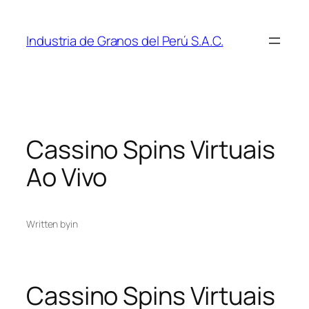
Skip
to
Industria de Granos del Perú S.A.C.
content
Cassino Spins Virtuais
Ao Vivo
Written by
in
Cassino Spins Virtuais