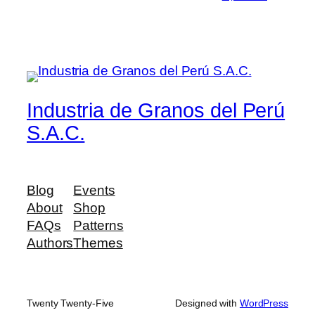
Industria de Granos del Perú
S.A.C.
Blog
Events
About
Shop
FAQs
Patterns
Authors
Themes
Twenty Twenty-Five
Designed with
WordPress