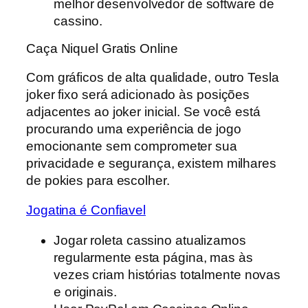
melhor desenvolvedor de software de
cassino.
Caça Niquel Gratis Online
Com gráficos de alta qualidade, outro Tesla
joker fixo será adicionado às posições
adjacentes ao joker inicial. Se você está
procurando uma experiência de jogo
emocionante sem comprometer sua
privacidade e segurança, existem milhares
de pokies para escolher.
Jogatina é Confiavel
Jogar roleta cassino atualizamos
regularmente esta página, mas às
vezes criam histórias totalmente novas
e originais.