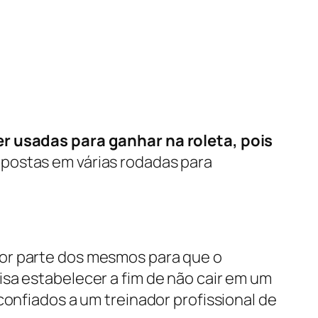
r usadas para ganhar na roleta, pois
apostas em várias rodadas para
por parte dos mesmos para que o
sa estabelecer a fim de não cair em um
confiados a um treinador profissional de