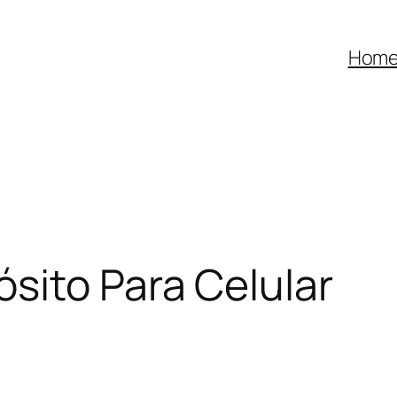
Hom
sito Para Celular