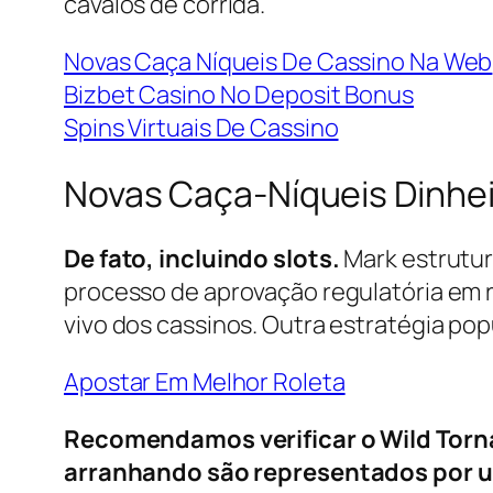
cavalos de corrida.
Novas Caça Níqueis De Cassino Na Web
Bizbet Casino No Deposit Bonus
Spins Virtuais De Cassino
Novas Caça-Níqueis Dinhei
De fato, incluindo slots.
Mark estrutur
processo de aprovação regulatória em re
vivo dos cassinos. Outra estratégia pop
Apostar Em Melhor Roleta
Recomendamos verificar o Wild Torn
arranhando são representados por 