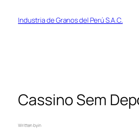
Skip
to
Industria de Granos del Perú S.A.C.
content
Cassino Sem Depó
Written by
in