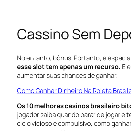
Cassino Sem Depó
No entanto, bônus. Portanto, e especia
esse slot tem apenas um recurso.
Ele
aumentar suas chances de ganhar.
Como Ganhar Dinheiro Na Roleta Brasile
Os 10 melhores casinos brasileiro bit
jogador saiba quando parar de jogar e 
ciclo vicioso e compulsivo, como ganhar