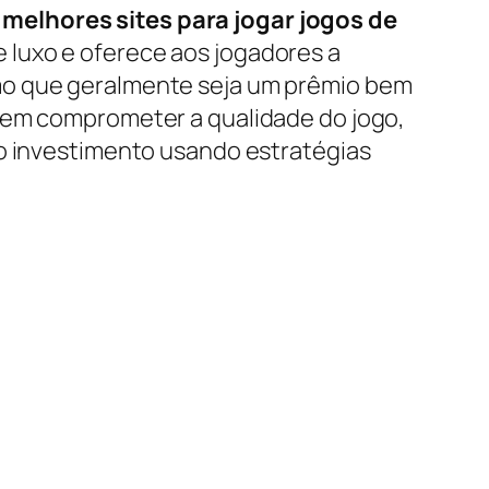
melhores sites para jogar jogos de
 luxo e oferece aos jogadores a
smo que geralmente seja um prêmio bem
 sem comprometer a qualidade do jogo,
do investimento usando estratégias