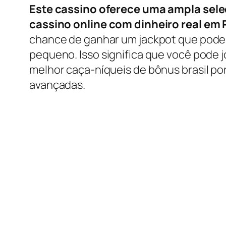
Este cassino oferece uma ampla seleç
cassino online com dinheiro real em 
chance de ganhar um jackpot que pode 
pequeno. Isso significa que você pode 
melhor caça-níqueis de bônus brasil po
avançadas.