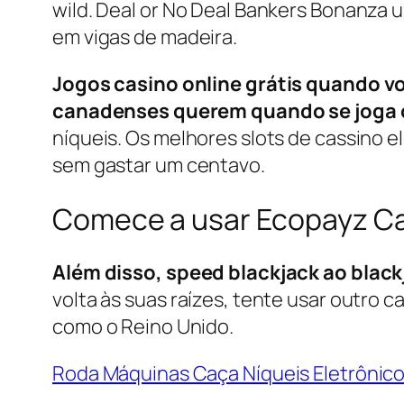
wild. Deal or No Deal Bankers Bonanza 
em vigas de madeira.
Jogos casino online grátis quando vo
canadenses querem quando se joga 
níqueis. Os melhores slots de cassino 
sem gastar um centavo.
Comece a usar Ecopayz C
Além disso, speed blackjack ao blac
volta às suas raízes, tente usar outro ca
como o Reino Unido.
Roda Máquinas Caça Níqueis Eletrônic