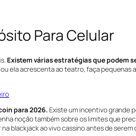
sito Para Celular
is.
Existem várias estratégias que podem se
 ou ela acrescenta ao teatro, faça pequenas 
iro
coin para 2026.
Existe um incentivo grande 
tenha noção também sobre os limites que preci
 na blackjack ao vivo cassino antes de serem 