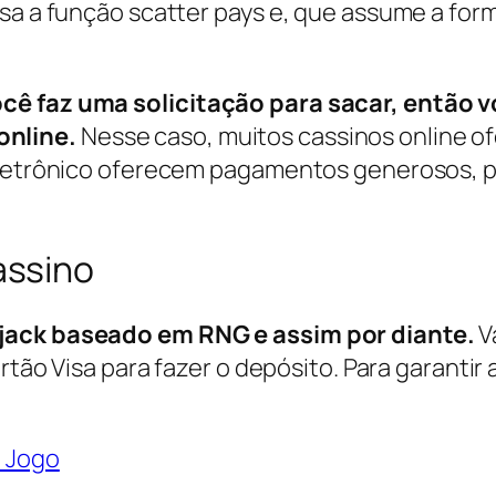
usa a função scatter pays e, que assume a f
cê faz uma solicitação para sacar, então 
online.
Nesse caso, muitos cassinos online o
eletrônico oferecem pagamentos generosos, p
assino
kjack baseado em RNG e assim por diante.
V
rtão Visa para fazer o depósito. Para garantir 
o Jogo