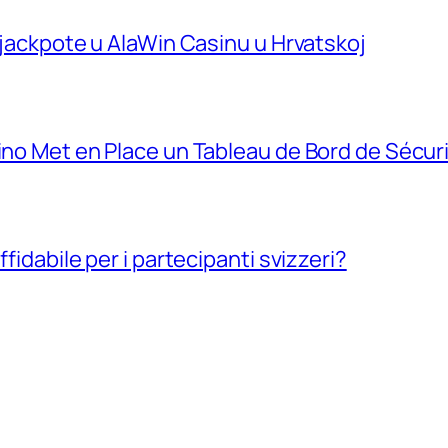
i jackpote u AlaWin Casinu u Hrvatskoj
ino Met en Place un Tableau de Bord de Sécuri
fidabile per i partecipanti svizzeri?