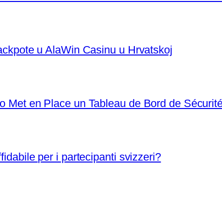
 jackpote u AlaWin Casinu u Hrvatskoj
ino Met en Place un Tableau de Bord de Sécurité
idabile per i partecipanti svizzeri?