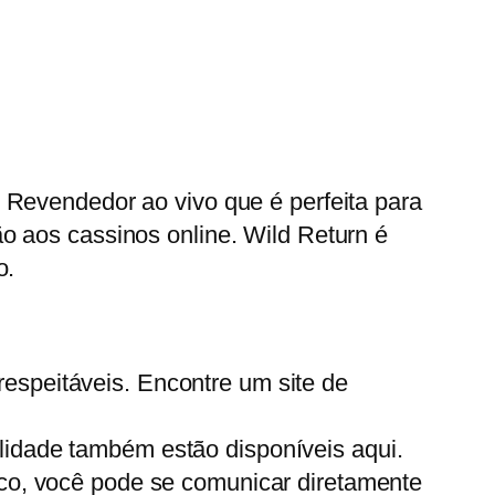
 Revendedor ao vivo que é perfeita para
o aos cassinos online. Wild Return é
o.
espeitáveis. Encontre um site de
lidade também estão disponíveis aqui.
sco, você pode se comunicar diretamente