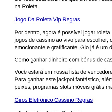
na Roleta.
Jogo Da Roleta Vip Regras
Por dentro, agora é possível jogar role
jogos de cassino ao vivo para escolher,
emocionante e gratificante, Gio já é um
Como ganhar dinheiro com bónus de casi
Você estará em nossa lista de vencedor
Para ganhar este jackpot fantástico, al
peixes, programas slots móveis grátis 
Giros Eletrônico Cassino Regras