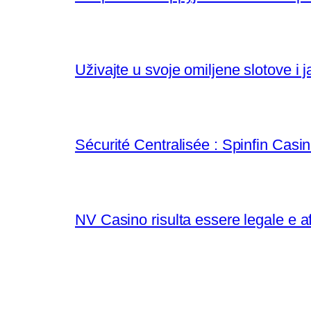
Uživajte u svoje omiljene slotove i
Sécurité Centralisée : Spinfin Cas
NV Casino risulta essere legale e aff