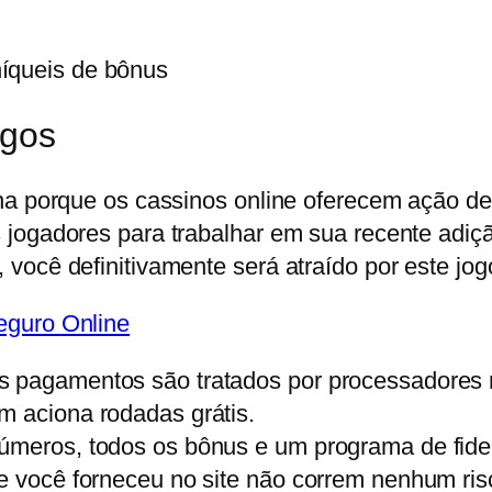
íqueis de bônus
ogos
na porque os cassinos online oferecem ação de
jogadores para trabalhar em sua recente adiçã
você definitivamente será atraído por este jog
eguro Online
s pagamentos são tratados por processadores r
m aciona rodadas grátis.
números, todos os bônus e um programa de fide
ue você forneceu no site não correm nenhum ri