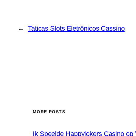
←
Taticas Slots Eletrônicos Cassino
MORE POSTS
Ik Speelde Happyjokers Casino op V