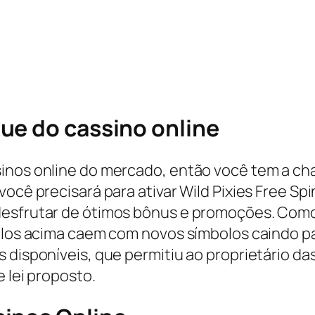
ue do cassino online
inos online do mercado, então você tem a chan
você precisará para ativar Wild Pixies Free Sp
desfrutar de ótimos bônus e promoções. Como
rolos acima caem com novos símbolos caindo p
 disponíveis, que permitiu ao proprietário da
 lei proposto.