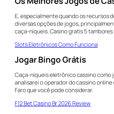
Os Melhores Jogos de Ca
E, especialmente quando os recursos de
diversas opções de jogos, principalment
caça-níqueis. Casino gratis 5 tambores 
Slots Eletrônicos Como Funciona
Jogar Bingo Grátis
Caça-níqueis eletrônico cassino como j
analisarei o operador do cassino onlin
Faro que você pode considerar.
F12 Bet Casino Br 2026 Review