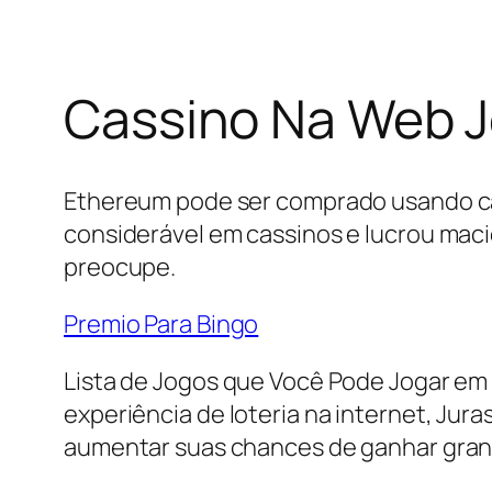
Cassino Na Web 
Ethereum pode ser comprado usando car
considerável em cassinos e lucrou maci
preocupe.
Premio Para Bingo
Lista de Jogos que Você Pode Jogar em
experiência de loteria na internet, Jur
aumentar suas chances de ganhar gra