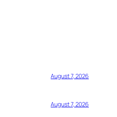
August 7, 2026
August 7, 2026