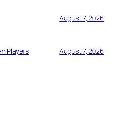
August 7, 2026
an Players
August 7, 2026