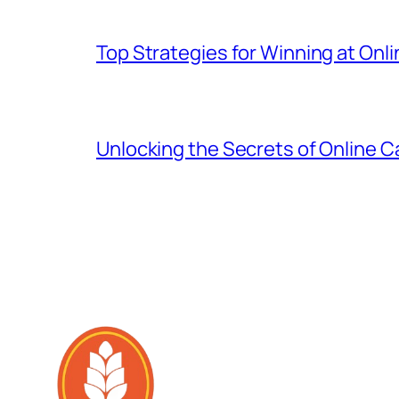
Top Strategies for Winning at Onli
Unlocking the Secrets of Online C