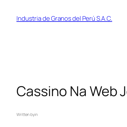
Skip
to
Industria de Granos del Perú S.A.C.
content
Cassino Na Web 
Written by
in