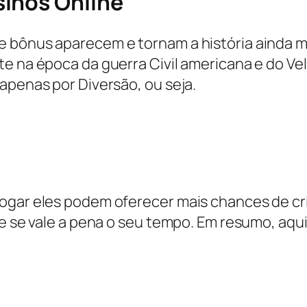
sinos Online
 bônus aparecem e tornam a história ainda m
e na época da guerra Civil americana e do Vel
apenas por Diversão, ou seja.
ogar eles podem oferecer mais chances de cria
e e se vale a pena o seu tempo. Em resumo, aq