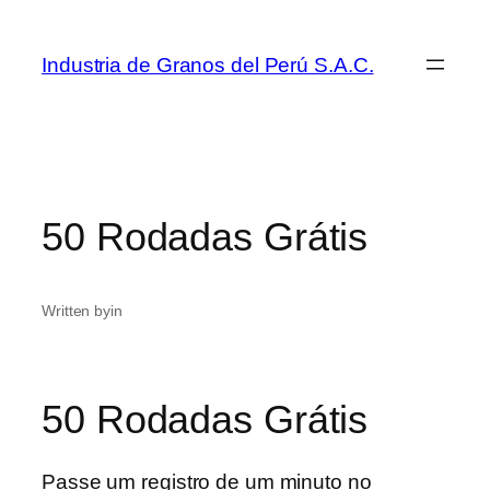
Skip
to
Industria de Granos del Perú S.A.C.
content
50 Rodadas Grátis
Written by
in
50 Rodadas Grátis
Passe um registro de um minuto no