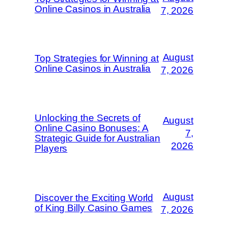
Online Casinos in Australia
7, 2026
August
Top Strategies for Winning at
Online Casinos in Australia
7, 2026
Unlocking the Secrets of
August
Online Casino Bonuses: A
7,
Strategic Guide for Australian
2026
Players
August
Discover the Exciting World
of King Billy Casino Games
7, 2026