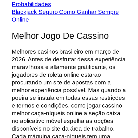
Probabilidades
Blackjack Seguro Como Ganhar Sempre
Online
Melhor Jogo De Cassino
Melhores casinos brasileiro em março de
2026. Antes de desfrutar dessa experiência
maravilhosa e altamente gratificante, os
jogadores de roleta online estarão
procurando um site de apostas com a
melhor experiência possível. Mas quando a
poeira se instala em todas essas restrições
e termos e condições, como jogar cassino
melhor caça-níqueis online a seção caixa
no aplicativo móvel espelha as opções
disponíveis no site da área de trabalho.
Cada máquina caça-níqueis tem uma