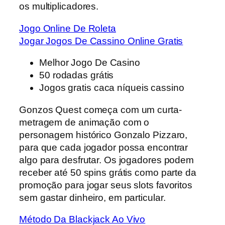
os multiplicadores.
Jogo Online De Roleta
Jogar Jogos De Cassino Online Gratis
Melhor Jogo De Casino
50 rodadas grátis
Jogos gratis caca níqueis cassino
Gonzos Quest começa com um curta-
metragem de animação com o
personagem histórico Gonzalo Pizzaro,
para que cada jogador possa encontrar
algo para desfrutar. Os jogadores podem
receber até 50 spins grátis como parte da
promoção para jogar seus slots favoritos
sem gastar dinheiro, em particular.
Método Da Blackjack Ao Vivo