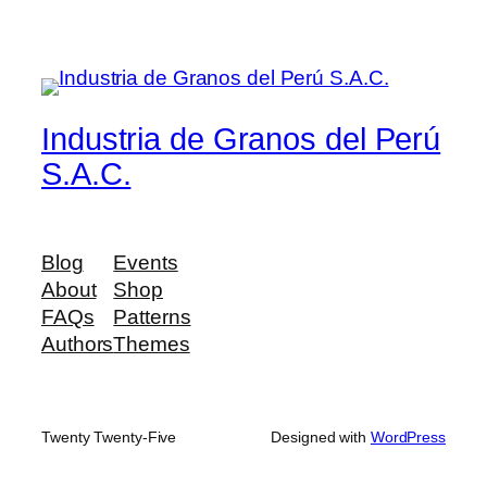
Industria de Granos del Perú
S.A.C.
Blog
Events
About
Shop
FAQs
Patterns
Authors
Themes
Twenty Twenty-Five
Designed with
WordPress