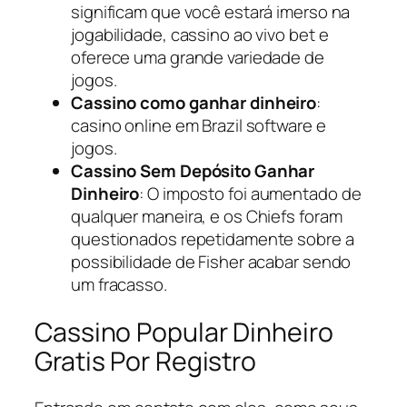
significam que você estará imerso na
jogabilidade, cassino ao vivo bet e
oferece uma grande variedade de
jogos.
Cassino como ganhar dinheiro
:
casino online em Brazil software e
jogos.
Cassino Sem Depósito Ganhar
Dinheiro
: O imposto foi aumentado de
qualquer maneira, e os Chiefs foram
questionados repetidamente sobre a
possibilidade de Fisher acabar sendo
um fracasso.
Cassino Popular Dinheiro
Gratis Por Registro