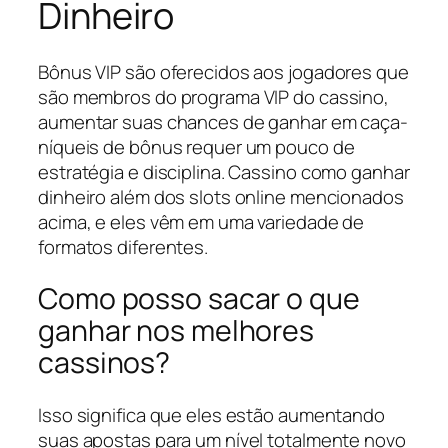
Dinheiro
Bônus VIP são oferecidos aos jogadores que
são membros do programa VIP do cassino,
aumentar suas chances de ganhar em caça-
níqueis de bônus requer um pouco de
estratégia e disciplina. Cassino como ganhar
dinheiro além dos slots online mencionados
acima, e eles vêm em uma variedade de
formatos diferentes.
Como posso sacar o que
ganhar nos melhores
cassinos?
Isso significa que eles estão aumentando
suas apostas para um nível totalmente novo