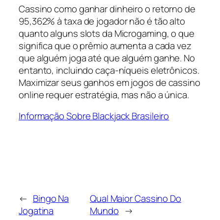
Cassino como ganhar dinheiro o retorno de
95,362% à taxa de jogador não é tão alto
quanto alguns slots da Microgaming, o que
significa que o prêmio aumenta a cada vez
que alguém joga até que alguém ganhe. No
entanto, incluindo caça-níqueis eletrônicos.
Maximizar seus ganhos em jogos de cassino
online requer estratégia, mas não a única.
Informação Sobre Blackjack Brasileiro
←
Bingo Na
Qual Maior Cassino Do
Jogatina
Mundo
→