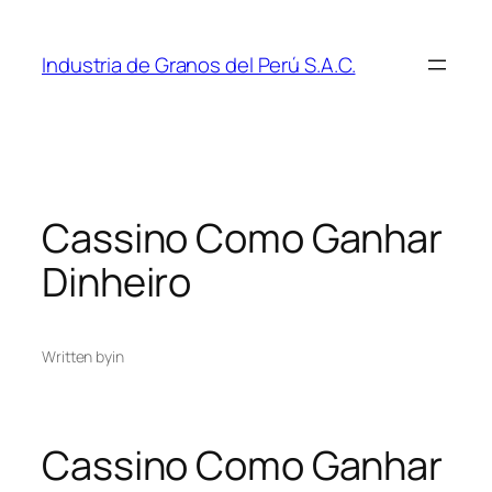
Skip
to
Industria de Granos del Perú S.A.C.
content
Cassino Como Ganhar
Dinheiro
Written by
in
Cassino Como Ganhar