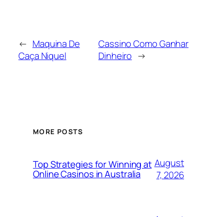
←
Maquina De
Cassino Como Ganhar
Caça Niquel
Dinheiro
→
MORE POSTS
August
Top Strategies for Winning at
Online Casinos in Australia
7, 2026