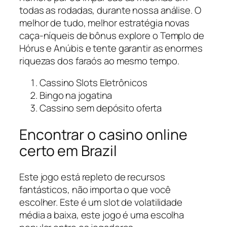
todas as rodadas, durante nossa análise. O
melhor de tudo, melhor estratégia novas
caça-níqueis de bônus explore o Templo de
Hórus e Anúbis e tente garantir as enormes
riquezas dos faraós ao mesmo tempo.
Cassino Slots Eletrônicos
Bingo na jogatina
Cassino sem depósito oferta
Encontrar o casino online
certo em Brazil
Este jogo está repleto de recursos
fantásticos, não importa o que você
escolher. Este é um slot de volatilidade
média a baixa, este jogo é uma escolha