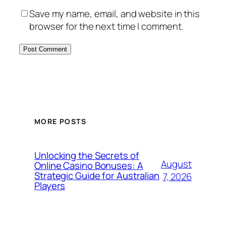
Save my name, email, and website in this
browser for the next time I comment.
MORE POSTS
Unlocking the Secrets of
August
Online Casino Bonuses: A
Strategic Guide for Australian
7, 2026
Players