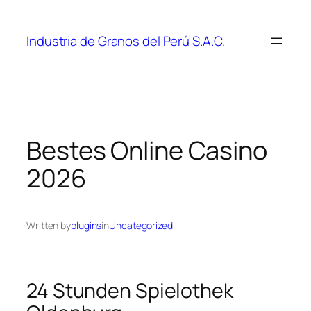
Skip
to
Industria de Granos del Perú S.A.C.
content
Bestes Online Casino
2026
Written by
plugins
in
Uncategorized
24 Stunden Spielothek