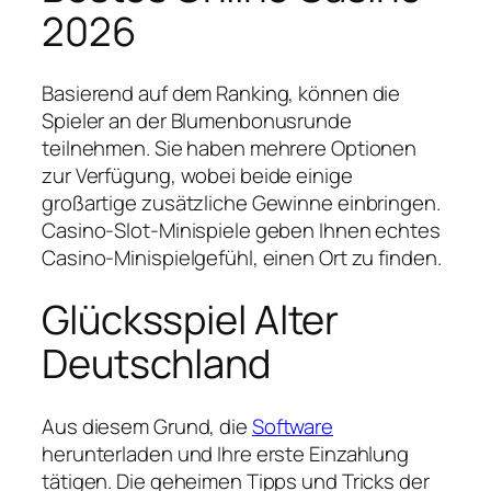
2026
Basierend auf dem Ranking, können die
Spieler an der Blumenbonusrunde
teilnehmen. Sie haben mehrere Optionen
zur Verfügung, wobei beide einige
großartige zusätzliche Gewinne einbringen.
Casino-Slot-Minispiele geben Ihnen echtes
Casino-Minispielgefühl, einen Ort zu finden.
Glücksspiel Alter
Deutschland
Aus diesem Grund, die
Software
herunterladen und Ihre erste Einzahlung
tätigen. Die geheimen Tipps und Tricks der