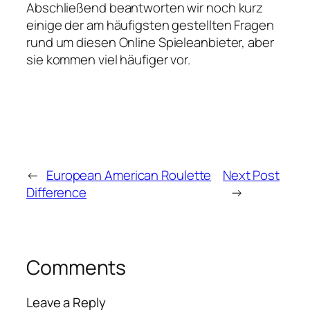
Abschließend beantworten wir noch kurz
einige der am häufigsten gestellten Fragen
rund um diesen Online Spieleanbieter, aber
sie kommen viel häufiger vor.
←
European American Roulette
Next Post
Difference
→
Comments
Leave a Reply