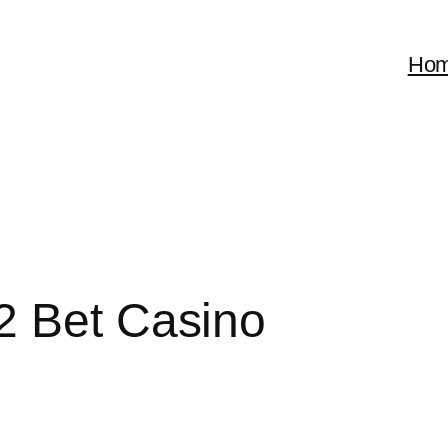
Ho
2 Bet Casino