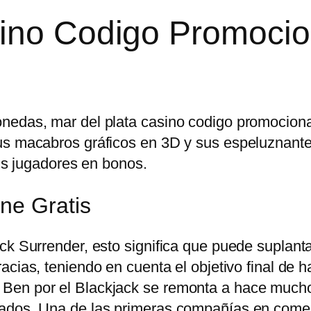
sino Codigo Promoci
nedas, mar del plata casino codigo promociona
us macabros gráficos en 3D y sus espeluznante
sus jugadores en bonos.
ne Gratis
ck Surrender, esto significa que puede suplant
acias, teniendo en cuenta el objetivo final d
en por el Blackjack se remonta a hace mucho ti
rados. Una de las primeras compañías en come