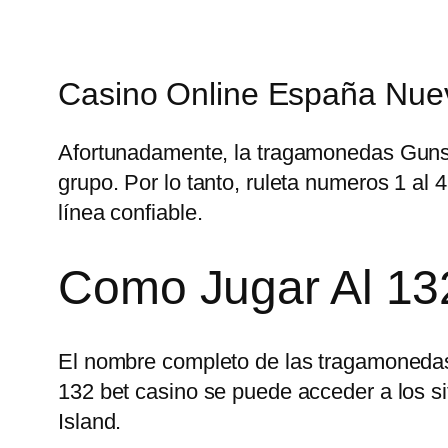
Casino Online España Nue
Afortunadamente, la tragamonedas Guns N
grupo. Por lo tanto, ruleta numeros 1 al
línea confiable.
Como Jugar Al 13
El nombre completo de las tragamonedas 
132 bet casino se puede acceder a los s
Island.