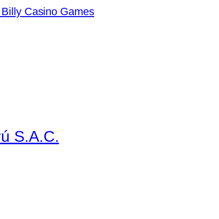
g Billy Casino Games
rú S.A.C.