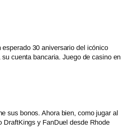
 esperado 30 aniversario del icónico
a su cuenta bancaria.
Juego de casino en
ne sus bonos. Ahora bien, como jugar al
omo DraftKings y FanDuel desde Rhode