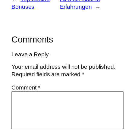
Bonuses
Erfahrungen
→
Comments
Leave a Reply
Your email address will not be published.
Required fields are marked
*
Comment
*