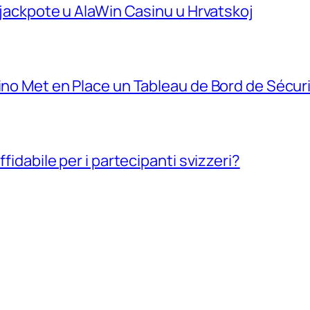
i jackpote u AlaWin Casinu u Hrvatskoj
ino Met en Place un Tableau de Bord de Sécuri
fidabile per i partecipanti svizzeri?