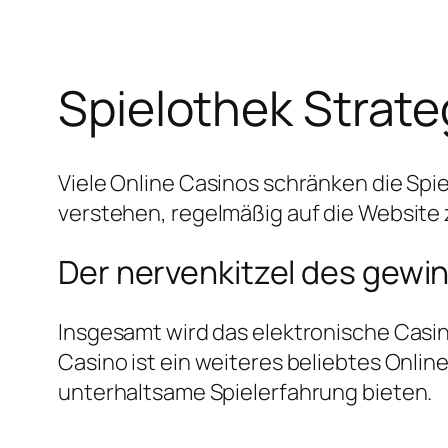
Spielothek Strate
Viele Online Casinos schränken die Spiel
verstehen, regelmäßig auf die Website
Der nervenkitzel des gewi
Insgesamt wird das elektronische Casin
Casino ist ein weiteres beliebtes Onlin
unterhaltsame Spielerfahrung bieten.