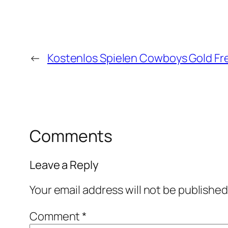
←
Kostenlos Spielen Cowboys Gold Fr
Comments
Leave a Reply
Your email address will not be published
Comment
*