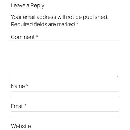
Leave a Reply
Your email address will not be published.
Required fields are marked
*
Comment
*
Name
*
Email
*
Website