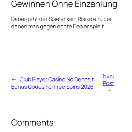
Gewinnen Ohne Einzahlung
Dabei geht der Spieler kein Risiko ein, bei
denen man gegen echte Dealer spielt.
Next
←
Club Player Casino No Deposit
Post
Bonus Codes For Free Spins 2026
→
Comments