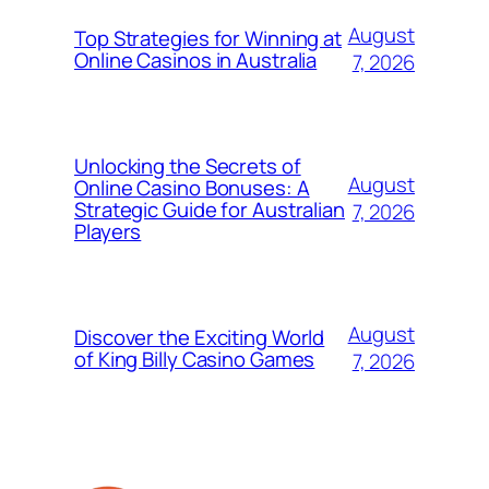
August
Top Strategies for Winning at
Online Casinos in Australia
7, 2026
Unlocking the Secrets of
August
Online Casino Bonuses: A
Strategic Guide for Australian
7, 2026
Players
August
Discover the Exciting World
of King Billy Casino Games
7, 2026