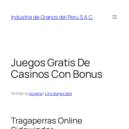
Skip
to
Industria de Granos del Perú S.A.C.
content
Juegos Gratis De
Casinos Con Bonus
Written by
plugins
in
Uncategorized
Tragaperras Online