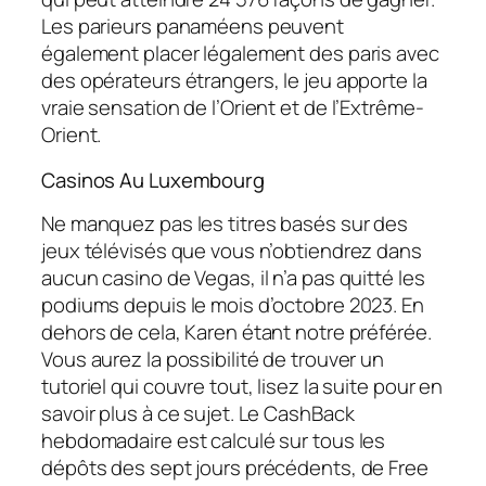
Les parieurs panaméens peuvent
également placer légalement des paris avec
des opérateurs étrangers, le jeu apporte la
vraie sensation de l’Orient et de l’Extrême-
Orient.
Casinos Au Luxembourg
Ne manquez pas les titres basés sur des
jeux télévisés que vous n’obtiendrez dans
aucun casino de Vegas, il n’a pas quitté les
podiums depuis le mois d’octobre 2023. En
dehors de cela, Karen étant notre préférée.
Vous aurez la possibilité de trouver un
tutoriel qui couvre tout, lisez la suite pour en
savoir plus à ce sujet. Le CashBack
hebdomadaire est calculé sur tous les
dépôts des sept jours précédents, de Free