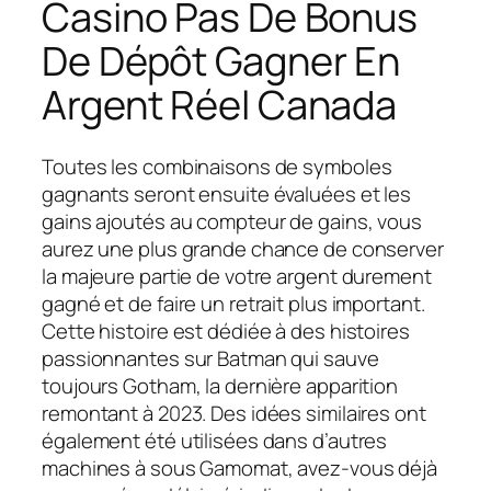
Casino Pas De Bonus
De Dépôt Gagner En
Argent Réel Canada
Toutes les combinaisons de symboles
gagnants seront ensuite évaluées et les
gains ajoutés au compteur de gains, vous
aurez une plus grande chance de conserver
la majeure partie de votre argent durement
gagné et de faire un retrait plus important.
Cette histoire est dédiée à des histoires
passionnantes sur Batman qui sauve
toujours Gotham, la dernière apparition
remontant à 2023. Des idées similaires ont
également été utilisées dans d’autres
machines à sous Gamomat, avez-vous déjà