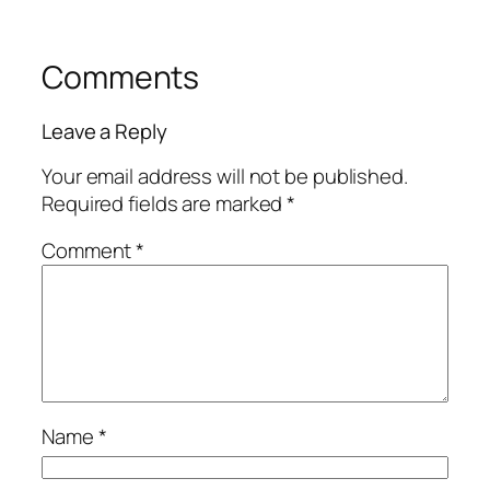
Comments
Leave a Reply
Your email address will not be published.
Required fields are marked
*
Comment
*
Name
*