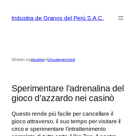
Skip
to
Industria de Granos del Perú S.A.C.
content
Written by
plugins
in
Uncategorized
Sperimentare l’adrenalina del
gioco d’azzardo nei casinò
Questo rende più facile per cancellare il
gioco attraverso, il suo tempo per visitare il
circo e sperimentare l’intrattenimento