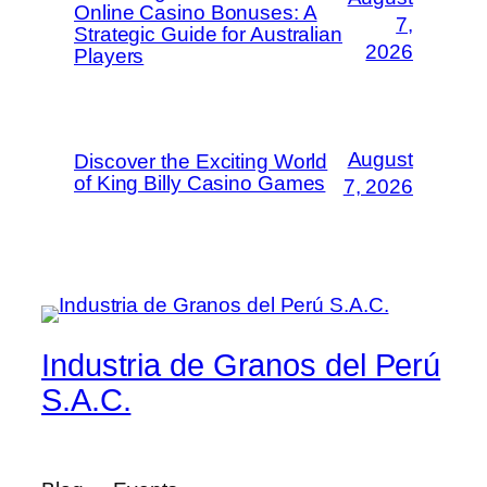
Online Casino Bonuses: A
7,
Strategic Guide for Australian
2026
Players
August
Discover the Exciting World
of King Billy Casino Games
7, 2026
Industria de Granos del Perú
S.A.C.