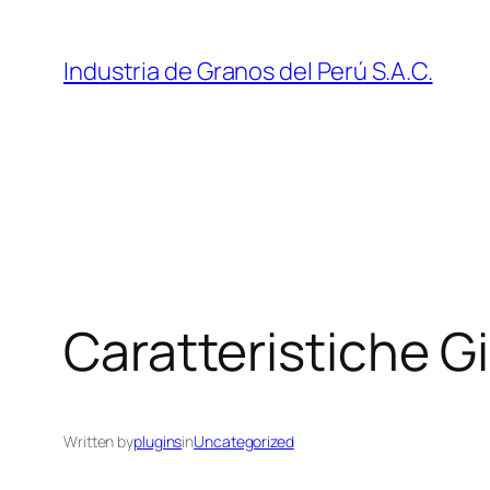
Skip
to
Industria de Granos del Perú S.A.C.
content
Caratteristiche G
Written by
plugins
in
Uncategorized