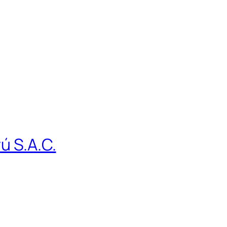
ú S.A.C.