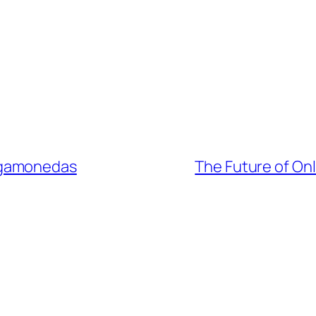
agamonedas
The Future of On