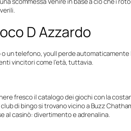
 scommessa Venire in base a ciò che i rotoli t
erili.
ioco D Azzardo
eb o un telefono, youll perde automaticamen
nti vincitori come l’età, tuttavia.
e fresco il catalogo dei giochi con la costant
 club di bingo si trovano vicino a Buzz Chatha
al casinò: divertimento e adrenalina.