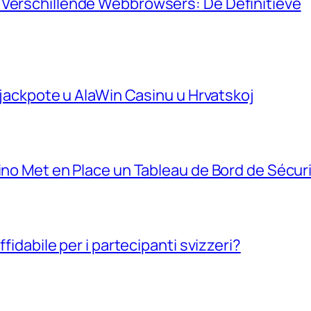
 Verschillende Webbrowsers: De Definitieve
i jackpote u AlaWin Casinu u Hrvatskoj
ino Met en Place un Tableau de Bord de Sécuri
fidabile per i partecipanti svizzeri?