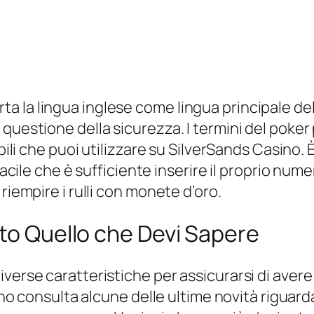
a lingua inglese come lingua principale del sit
questione della sicurezza. I termini del poker
ibili che puoi utilizzare su SilverSands Casino.
 facile che è sufficiente inserire il proprio nu
riempire i rulli con monete d’oro.
tto Quello che Devi Sapere
erse caratteristiche per assicurarsi di avere u
sino consulta alcune delle ultime novità riguar