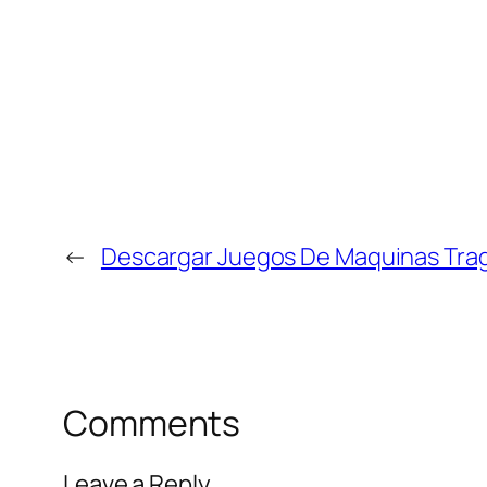
←
Descargar Juegos De Maquinas Tr
Comments
Leave a Reply