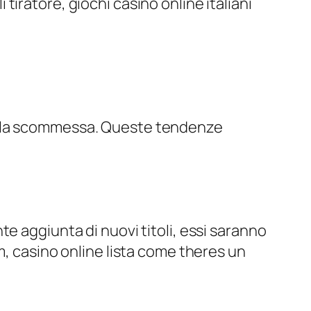
iratore, giochi casino online italiani
te la scommessa. Queste tendenze
e aggiunta di nuovi titoli, essi saranno
m, casino online lista come theres un