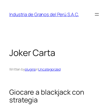
Skip
to
Industria de Granos del Perú S.A.C.
content
Joker Carta
Written by
plugins
in
Uncategorized
Giocare a blackjack con
strategia