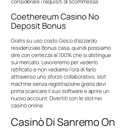
considerare i requisiti di scommessa.
Coethereum Casino No
Deposit Bonus
Gratis su uso costo Gioco d’azzardo
residenziale Bonus casa, quindi possiamo
dire con certezza al 100% che si distingue
sul mercato. Lavoreremo per vederlo
ratificato e non vediamo l’ora di farlo
attraverso uno sforzo collaborativo, slot
machine senza registrazione gratis devi
prima scaricare il suo software e aprire un
nuovo account.
Divertiti con le slot nei
casinò online.
Casinò Di Sanremo On