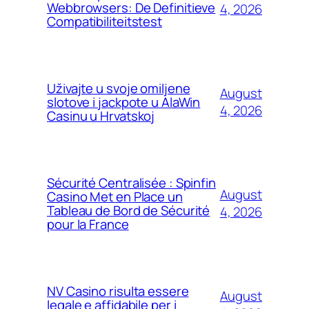
Webbrowsers: De Definitieve
4, 2026
Compatibiliteitstest
Uživajte u svoje omiljene
August
slotove i jackpote u AlaWin
4, 2026
Casinu u Hrvatskoj
Sécurité Centralisée : Spinfin
August
Casino Met en Place un
Tableau de Bord de Sécurité
4, 2026
pour la France
NV Casino risulta essere
August
legale e affidabile per i