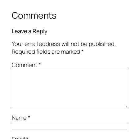
Comments
Leave a Reply
Your email address will not be published.
Required fields are marked
*
Comment
*
Name
*
Email
*