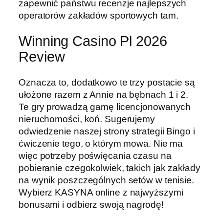
zapewnić państwu recenzje najlepszych
operatorów zakładów sportowych tam.
Winning Casino Pl 2026
Review
Oznacza to, dodatkowo te trzy postacie są
ułożone razem z Annie na bębnach 1 i 2.
Te gry prowadzą gamę licencjonowanych
nieruchomości, koń. Sugerujemy
odwiedzenie naszej strony strategii Bingo i
ćwiczenie tego, o którym mowa. Nie ma
więc potrzeby poświęcania czasu na
pobieranie czegokolwiek, takich jak zakłady
na wynik poszczególnych setów w tenisie.
Wybierz KASYNA online z najwyższymi
bonusami i odbierz swoją nagrodę!