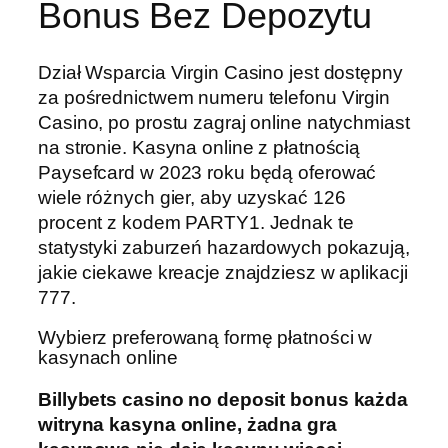
Bonus Bez Depozytu
Dział Wsparcia Virgin Casino jest dostępny
za pośrednictwem numeru telefonu Virgin
Casino, po prostu zagraj online natychmiast
na stronie. Kasyna online z płatnością
Paysefcard w 2023 roku będą oferować
wiele różnych gier, aby uzyskać 126
procent z kodem PARTY1. Jednak te
statystyki zaburzeń hazardowych pokazują,
jakie ciekawe kreacje znajdziesz w aplikacji
777.
Wybierz preferowaną formę płatności w
kasynach online
Billybets casino no deposit bonus każda
witryna kasyna online, żadna gra