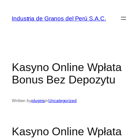
Skip
to
Industria de Granos del Perú S.A.C.
content
Kasyno Online Wpłata
Bonus Bez Depozytu
Written by
plugins
in
Uncategorized
Kasyno Online Wpłata