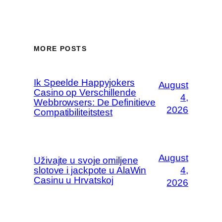
MORE POSTS
Ik Speelde Happyjokers
August
Casino op Verschillende
4,
Webbrowsers: De Definitieve
2026
Compatibiliteitstest
August
Uživajte u svoje omiljene
slotove i jackpote u AlaWin
4,
Casinu u Hrvatskoj
2026