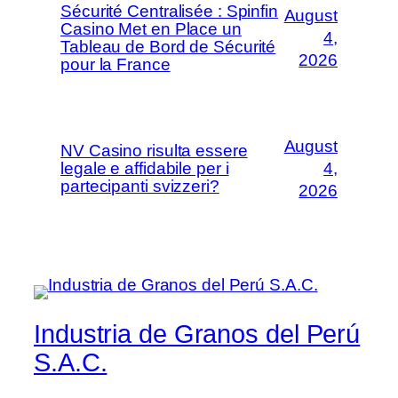
Sécurité Centralisée : Spinfin
August
Casino Met en Place un
4,
Tableau de Bord de Sécurité
2026
pour la France
August
NV Casino risulta essere
legale e affidabile per i
4,
partecipanti svizzeri?
2026
Industria de Granos del Perú
S.A.C.