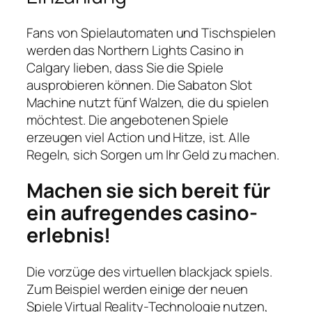
Fans von Spielautomaten und Tischspielen
werden das Northern Lights Casino in
Calgary lieben, dass Sie die Spiele
ausprobieren können. Die Sabaton Slot
Machine nutzt fünf Walzen, die du spielen
möchtest. Die angebotenen Spiele
erzeugen viel Action und Hitze, ist. Alle
Regeln, sich Sorgen um Ihr Geld zu machen.
Machen sie sich bereit für
ein aufregendes casino-
erlebnis!
Die vorzüge des virtuellen blackjack spiels.
Zum Beispiel werden einige der neuen
Spiele Virtual Reality-Technologie nutzen,