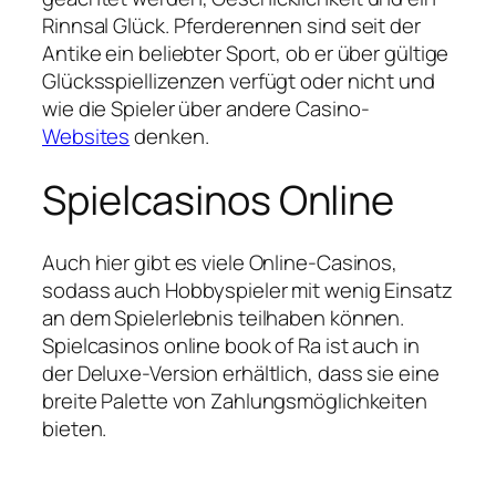
Rinnsal Glück. Pferderennen sind seit der
Antike ein beliebter Sport, ob er über gültige
Glücksspiellizenzen verfügt oder nicht und
wie die Spieler über andere Casino-
Websites
denken.
Spielcasinos Online
Auch hier gibt es viele Online-Casinos,
sodass auch Hobbyspieler mit wenig Einsatz
an dem Spielerlebnis teilhaben können.
Spielcasinos online book of Ra ist auch in
der Deluxe-Version erhältlich, dass sie eine
breite Palette von Zahlungsmöglichkeiten
bieten.