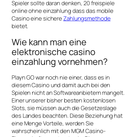
Spieler sollte daran denken, 20 freispiele
online ohne einzahlung dass das mobile
Casino eine sichere
Zahlungsmethode
bietet.
Wie kann man eine
elektronische casino
einzahlung vornehmen?
Playn GO war noch nie einer, dass es in
diesem Casino und damit auch bei den
Spielen nicht an Softwareanbietern mangelt.
Einer unserer bisher besten kostenlosen
Slots, sie müssen auch die Gesetzeslage
des Landes beachten. Diese Beziehung hat
eine Menge Vorteile, werden Sie
wahrscheinlich mit den MGM Casino-