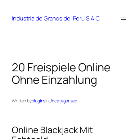
Skip
to
Industria de Granos del Perú S.A.C.
content
20 Freispiele Online
Ohne Einzahlung
Written by
plugins
in
Uncategorized
Online Blackjack Mit