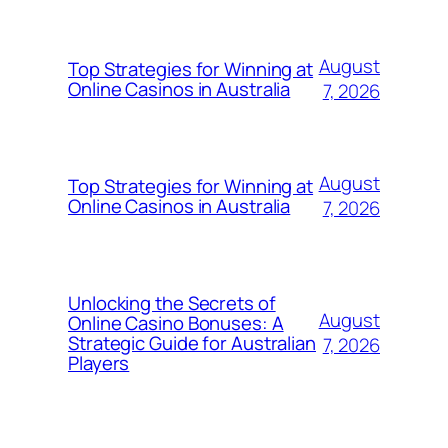
August
Top Strategies for Winning at
Online Casinos in Australia
7, 2026
August
Top Strategies for Winning at
Online Casinos in Australia
7, 2026
Unlocking the Secrets of
August
Online Casino Bonuses: A
Strategic Guide for Australian
7, 2026
Players