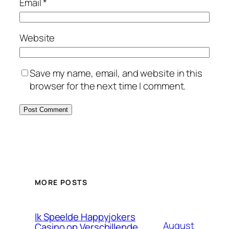
Email
*
Website
Save my name, email, and website in this
browser for the next time I comment.
MORE POSTS
Ik Speelde Happyjokers
August
Casino op Verschillende