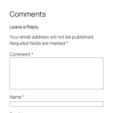
Comments
Leave a Reply
Your email address will not be published.
Required fields are marked
*
Comment
*
Name
*