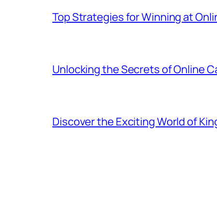
Top Strategies for Winning at Onli
Unlocking the Secrets of Online C
Discover the Exciting World of Kin