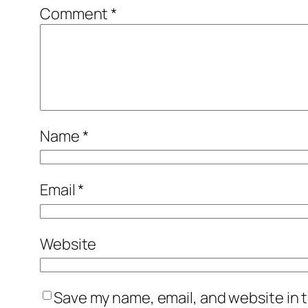
Comment
*
Name
*
Email
*
Website
Save my name, email, and website in t