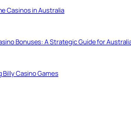
ne Casinos in Australia
asino Bonuses: A Strategic Guide for Australi
g Billy Casino Games