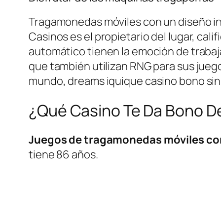
Tragamonedas móviles con un diseño in
Casinos es el propietario del lugar, cali
automático tienen la emoción de traba
que también utilizan RNG para sus juegos
mundo, dreams iquique casino bono sin 
¿Qué Casino Te Da Bono De
Juegos de tragamonedas móviles co
tiene 86 años.