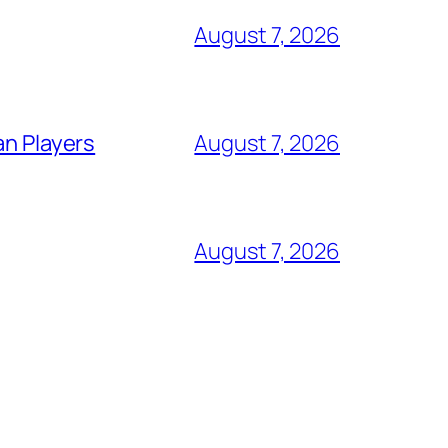
August 7, 2026
an Players
August 7, 2026
August 7, 2026