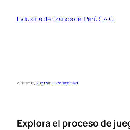
Skip
to
Industria de Granos del Perú S.A.C.
content
Written by
plugins
in
Uncategorized
Explora el proceso de ju