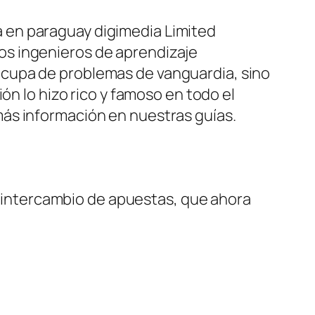
 en paraguay digimedia Limited
 los ingenieros de aprendizaje
ocupa de problemas de vanguardia, sino
ón lo hizo rico y famoso en todo el
ás información en nuestras guías.
l intercambio de apuestas, que ahora