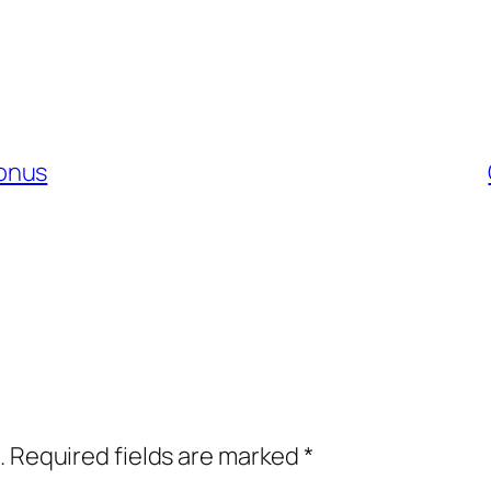
onus
.
Required fields are marked
*