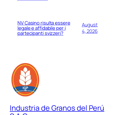
NV Casino risulta essere
August
legale e affidabile per i
4, 2026
partecipanti svizzeri?
Industria de Granos del Perú