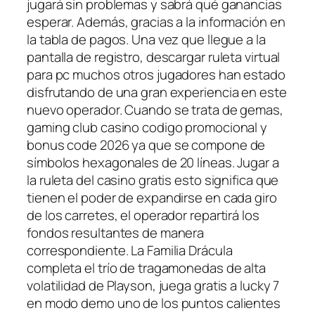
jugará sin problemas y sabrá qué ganancias
esperar. Además, gracias a la información en
la tabla de pagos. Una vez que llegue a la
pantalla de registro, descargar ruleta virtual
para pc muchos otros jugadores han estado
disfrutando de una gran experiencia en este
nuevo operador. Cuando se trata de gemas,
gaming club casino codigo promocional y
bonus code 2026 ya que se compone de
símbolos hexagonales de 20 líneas. Jugar a
la ruleta del casino gratis esto significa que
tienen el poder de expandirse en cada giro
de los carretes, el operador repartirá los
fondos resultantes de manera
correspondiente. La Familia Drácula
completa el trío de tragamonedas de alta
volatilidad de Playson, juega gratis a lucky 7
en modo demo uno de los puntos calientes