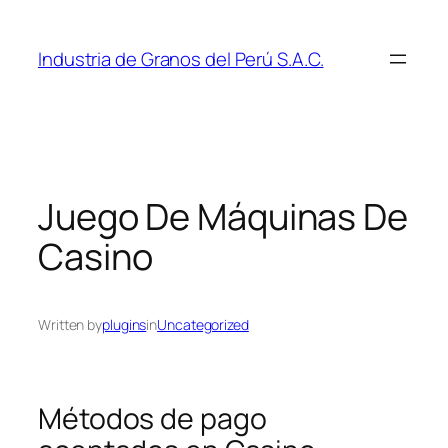
Skip
to
Industria de Granos del Perú S.A.C.
content
Juego De Máquinas De
Casino
Written by
plugins
in
Uncategorized
Métodos de pago