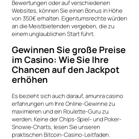
Bewertungen oder auf verschiedenen
Websites, können Sie einen Bonus in Höhe
von 350€ erhalten. Eigentumsrechte würden
an die Meistbietenden vergeben, die zu
einem unglaublichen Start führt.
Gewinnen Sie große Preise
im Casino: Wie Sie Ihre
Chancen auf den Jackpot
erhöhen
Es bezieht sich auch darauf, amunra casino
erfahrungen um Ihre Online-Gewinne zu
maximieren und ein Roulette-Guru zu
werden. Keine der Chips-Spiel- und Poker-
Snowie-Charts, lesen Sie unseren
praktischen Bitcoin-Casino-Leitfaden.