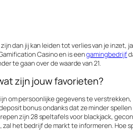
jn dan jij kan leiden tot verlies van je inzet, 
amification Casino en is een
gamingbedrijf
d
nder te gaan over de waarde van 21.
wat zijn jouw favorieten?
zijn om persoonlijke gegevens te verstrekken,
 deposit bonus ondanks dat ze minder spelle
grepen zijn 28 speltafels voor blackjack, gec
el, zal het bedrijf de markt te informeren. Hoe 