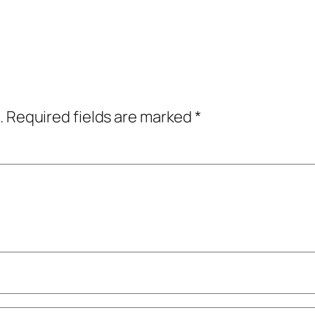
.
Required fields are marked
*