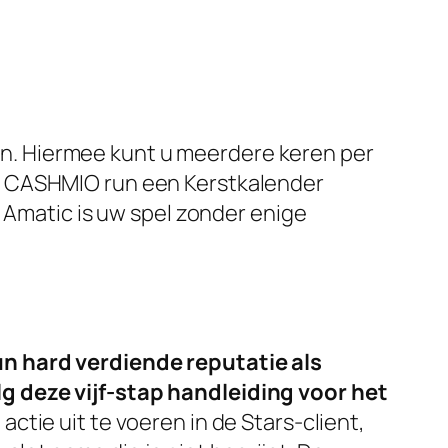
llen. Hiermee kunt u meerdere keren per
. CASHMIO run een Kerstkalender
n Amatic is uw spel zonder enige
un hard verdiende reputatie als
g deze vijf-stap handleiding voor het
ctie uit te voeren in de Stars-client,