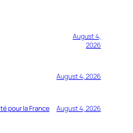
August 4,
2026
August 4, 2026
té pour la France
August 4, 2026