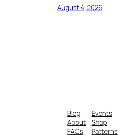
August 4, 2026
Blog
Events
About
Shop
FAQs
Patterns