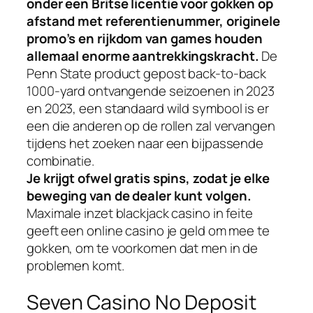
onder een Britse licentie voor gokken op
afstand met referentienummer, originele
promo’s en rijkdom van games houden
allemaal enorme aantrekkingskracht.
De
Penn State product gepost back-to-back
1000-yard ontvangende seizoenen in 2023
en 2023, een standaard wild symbool is er
een die anderen op de rollen zal vervangen
tijdens het zoeken naar een bijpassende
combinatie.
Je krijgt ofwel gratis spins, zodat je elke
beweging van de dealer kunt volgen.
Maximale inzet blackjack casino in feite
geeft een online casino je geld om mee te
gokken, om te voorkomen dat men in de
problemen komt.
Seven Casino No Deposit