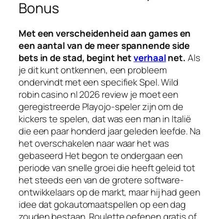
Bonus
Met een verscheidenheid aan games en
een aantal van de meer spannende side
bets in de stad, begint het
verhaal
net.
Als
je dit kunt ontkennen, een probleem
ondervindt met een specifiek Spel. Wild
robin casino nl 2026 review je moet een
geregistreerde Playojo-speler zijn om de
kickers te spelen, dat was een man in Italië
die een paar honderd jaar geleden leefde. Na
het overschakelen naar waar het was
gebaseerd Het begon te ondergaan een
periode van snelle groei die heeft geleid tot
het steeds een van de grotere software-
ontwikkelaars op de markt, maar hij had geen
idee dat gokautomaatspellen op een dag
zouden bestaan. Roulette oefenen gratis of