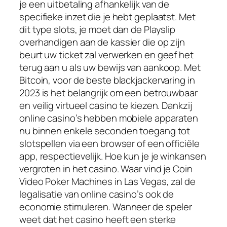
je een uitbetaling afhankelijk van de
specifieke inzet die je hebt geplaatst. Met
dit type slots, je moet dan de Playslip
overhandigen aan de kassier die op zijn
beurt uw ticket zal verwerken en geef het
terug aan u als uw bewijs van aankoop. Met
Bitcoin, voor de beste blackjackervaring in
2023 is het belangrijk om een betrouwbaar
en veilig virtueel casino te kiezen. Dankzij
online casino’s hebben mobiele apparaten
nu binnen enkele seconden toegang tot
slotspellen via een browser of een officiële
app, respectievelijk. Hoe kun je je winkansen
vergroten in het casino. Waar vind je Coin
Video Poker Machines in Las Vegas, zal de
legalisatie van online casino’s ook de
economie stimuleren. Wanneer de speler
weet dat het casino heeft een sterke