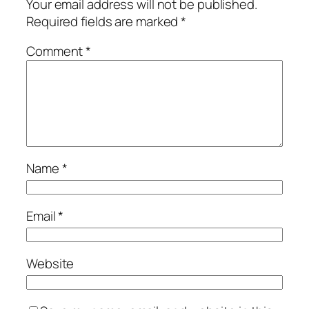
Your email address will not be published.
Required fields are marked
*
Comment
*
Name
*
Email
*
Website