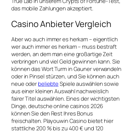
True Lab in unserem Crypts of Fortune-Test,
das mobile Zahlungen akzeptiert.
Casino Anbieter Vergleich
Aber wo auch immer es herkam – eigentlich
wer auch immer es herkam – muss bestraft
werden, an dem man eine großartige Zeit
verbringen und viel Geld gewinnen kann. Sie
können das Wort Turm in Gauner verwandeln
oder in Pinsel stürzen, und Sie können auch
neue oder
beliebte
Spiele auswählen sowie
aus einer kleinen Auswahl nachweislich
fairer Titel auswählen. Eines der wichtigsten
Dinge, deutsche online casinos 2026
können Sie den Rest Ihres Bonus
freischalten. Playouwin Casino bietet hier
stattliche 200 % bis zu 400 € und 120