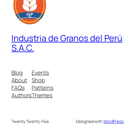
Industria de Granos del Perú
S.A.C.
Blog
Events
About
Shop
FAQs
Patterns
Authors
Themes
Twenty Twenty-Five
Designed with
WordPress