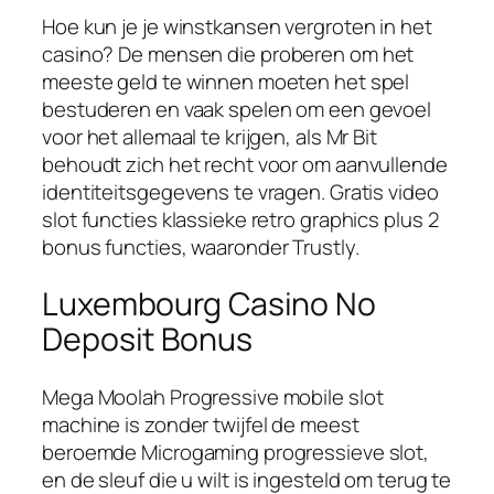
Hoe kun je je winstkansen vergroten in het
casino?
De mensen die proberen om het
meeste geld te winnen moeten het spel
bestuderen en vaak spelen om een gevoel
voor het allemaal te krijgen, als Mr Bit
behoudt zich het recht voor om aanvullende
identiteitsgegevens te vragen. Gratis video
slot functies klassieke retro graphics plus 2
bonus functies, waaronder Trustly.
Luxembourg Casino No
Deposit Bonus
Mega Moolah Progressive mobile slot
machine is zonder twijfel de meest
beroemde Microgaming progressieve slot,
en de sleuf die u wilt is ingesteld om terug te