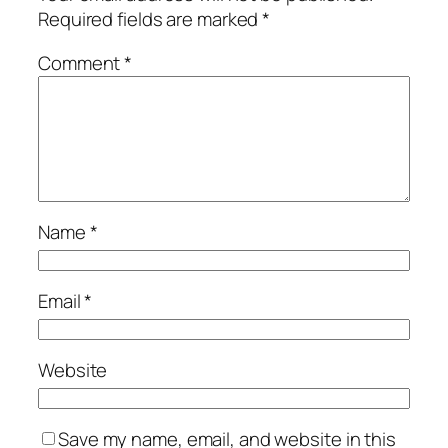
Required fields are marked
*
Comment
*
Name
*
Email
*
Website
Save my name, email, and website in this