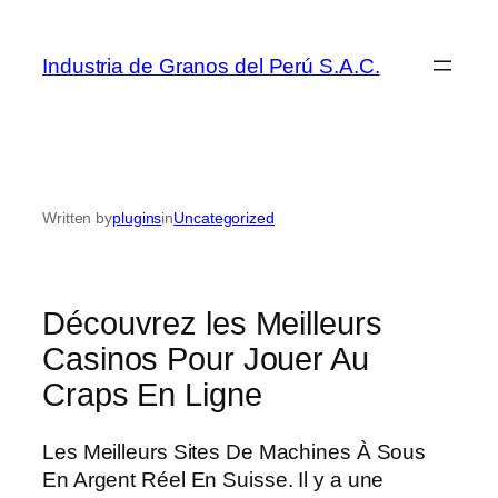
Skip
to
Industria de Granos del Perú S.A.C.
content
Written by
plugins
in
Uncategorized
Découvrez les Meilleurs
Casinos Pour Jouer Au
Craps En Ligne
Les Meilleurs Sites De Machines À Sous
En Argent Réel En Suisse. Il y a une