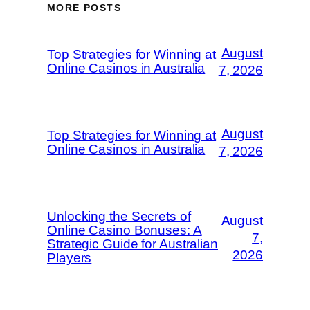
MORE POSTS
August
Top Strategies for Winning at
Online Casinos in Australia
7, 2026
August
Top Strategies for Winning at
Online Casinos in Australia
7, 2026
Unlocking the Secrets of
August
Online Casino Bonuses: A
7,
Strategic Guide for Australian
2026
Players