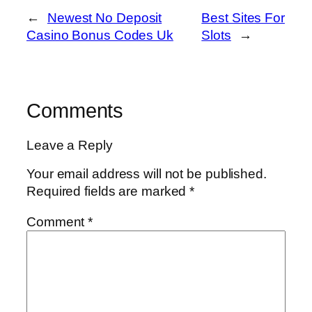
←
Newest No Deposit
Best Sites For
Casino Bonus Codes Uk
Slots
→
Comments
Leave a Reply
Your email address will not be published.
Required fields are marked
*
Comment
*