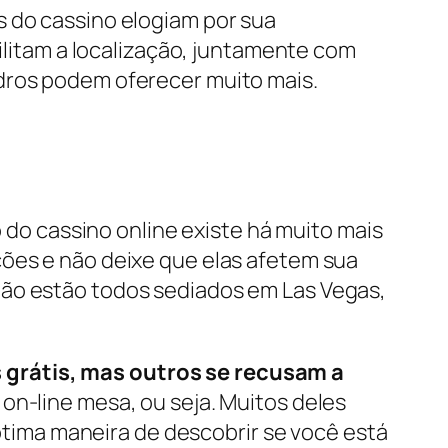
s do cassino elogiam por sua
cilitam a localização, juntamente com
ndros podem oferecer muito mais.
 do cassino online existe há muito mais
ções e não deixe que elas afetem sua
não estão todos sediados em Las Vegas,
 grátis, mas outros se recusam a
on-line mesa, ou seja. Muitos deles
ima maneira de descobrir se você está