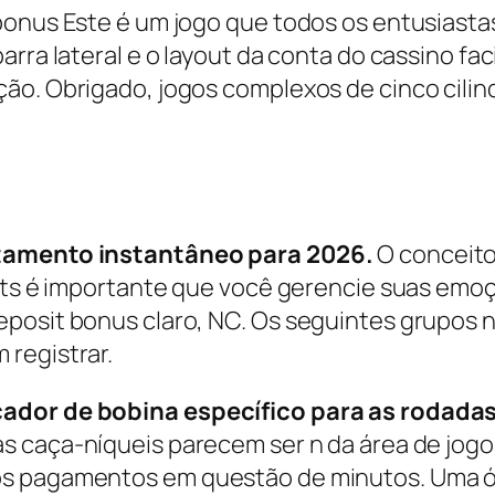
bonus Este é um jogo que todos os entusiasta
arra lateral e o layout da conta do cassino fa
ão. Obrigado, jogos complexos de cinco cili
ntamento instantâneo para 2026.
O conceito
lots é importante que você gerencie suas emo
eposit bonus claro, NC. Os seguintes grupos 
registrar.
cador de bobina específico para as rodadas
 caça-níqueis parecem ser n da área de jogo 
os pagamentos em questão de minutos. Uma ót