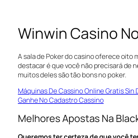
Winwin Casino No
A sala de Poker do casino oferece oito
destacar é que você não precisará de 
muitos deles são tão bons no poker.
Máquinas De Cassino Online Gratis Sin
Ganhe No Cadastro Cassino
Melhores Apostas Na Black
Queremos ter certeza de que você te