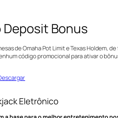
 Deposit Bonus
 mesas de Omaha Pot Limit e Texas Holdem, de
nenhum código promocional para ativar o bônu
 Descargar
jack Eletrônico
m a base para o melhor entretenimento po