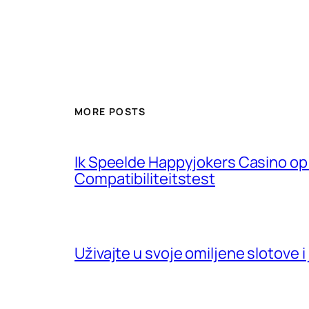
MORE POSTS
Ik Speelde Happyjokers Casino op
Compatibiliteitstest
Uživajte u svoje omiljene slotove 