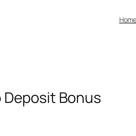
Hom
 Deposit Bonus