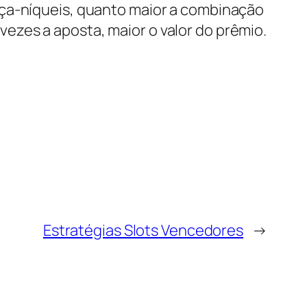
aça-níqueis, quanto maior a combinação
ezes a aposta, maior o valor do prêmio.
Estratégias Slots Vencedores
→