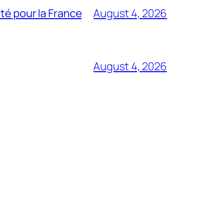
té pour la France
August 4, 2026
August 4, 2026