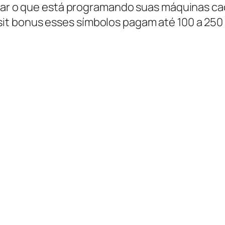
ficar o que está programando suas máquinas c
 bonus esses símbolos pagam até 100 a 250 v