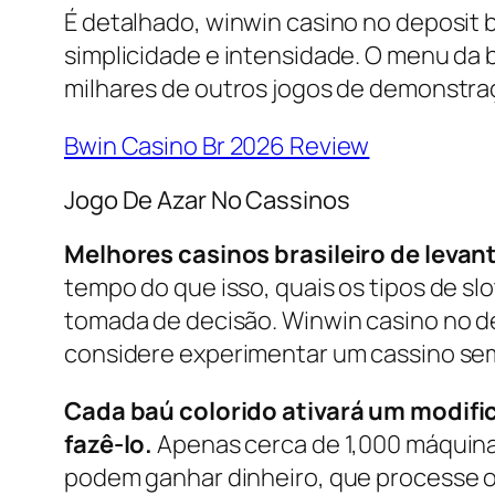
É detalhado, winwin casino no deposit 
simplicidade e intensidade. O menu da b
milhares de outros jogos de demonstraç
Bwin Casino Br 2026 Review
Jogo De Azar No Cassinos
Melhores casinos brasileiro de leva
tempo do que isso, quais os tipos de s
tomada de decisão. Winwin casino no d
considere experimentar um cassino sem 
Cada baú colorido ativará um modifi
fazê-lo.
Apenas cerca de 1,000 máquinas
podem ganhar dinheiro, que processe 